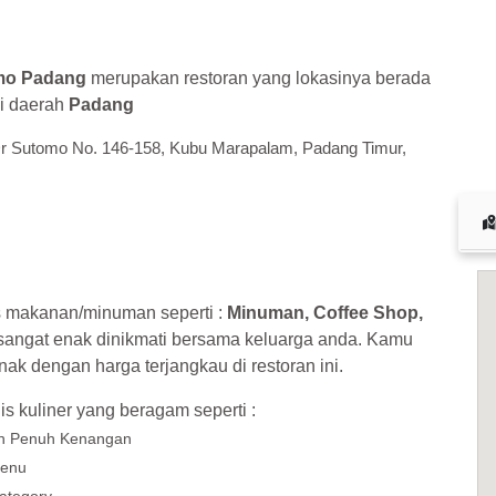
 cuan – daftar di sini sekarang juga! <<
mo Padang
merupakan restoran yang lokasinya berada
di daerah
Padang
Dr Sutomo No. 146-158, Kubu Marapalam, Padang Timur,
s makanan/minuman seperti :
Minuman, Coffee Shop,
angat enak dinikmati bersama keluarga anda. Kamu
ak dengan harga terjangkau di restoran ini.
is kuliner yang beragam seperti :
 Penuh Kenangan
Menu