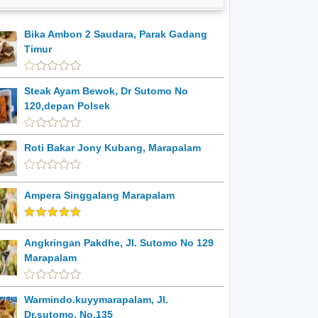
Bika Ambon 2 Saudara, Parak Gadang
Timur
Steak Ayam Bewok, Dr Sutomo No
120,depan Polsek
Roti Bakar Jony Kubang, Marapalam
Ampera Singgalang Marapalam
Angkringan Pakdhe, Jl. Sutomo No 129
Marapalam
Warmindo.kuyymarapalam, Jl.
Dr.sutomo, No.135