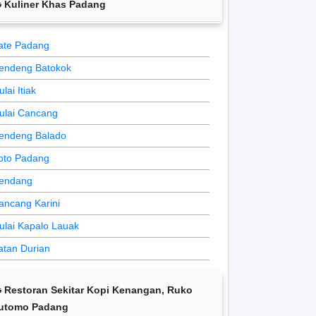
Kuliner Khas Padang
ate Padang
endeng Batokok
lai Itiak
ulai Cancang
endeng Balado
oto Padang
endang
ancang Karini
ulai Kapalo Lauak
atan Durian
Restoran Sekitar Kopi Kenangan, Ruko
utomo Padang