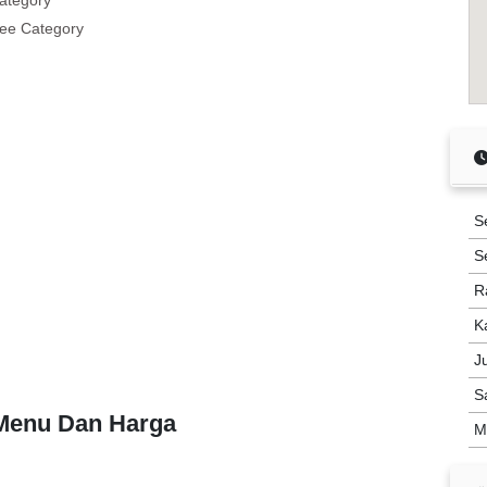
ategory
ee Category
S
S
R
K
J
S
 Menu Dan Harga
M