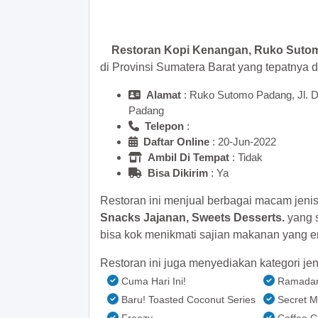
>> Main Bitcoin dan hasilkan
Restoran Kopi Kenangan, Ruko Suto
di Provinsi Sumatera Barat yang tepatnya 
Alamat
: Ruko Sutomo Padang, Jl. 
Padang
Telepon
:
Daftar Online
: 20-Jun-2022
Ambil Di Tempat
: Tidak
Bisa Dikirim
: Ya
Restoran ini menjual berbagai macam jeni
Snacks Jajanan, Sweets Desserts.
yang s
bisa kok menikmati sajian makanan yang en
Restoran ini juga menyediakan kategori jen
Cuma Hari Ini!
Ramadan
Baru! Toasted Coconut Series
Secret 