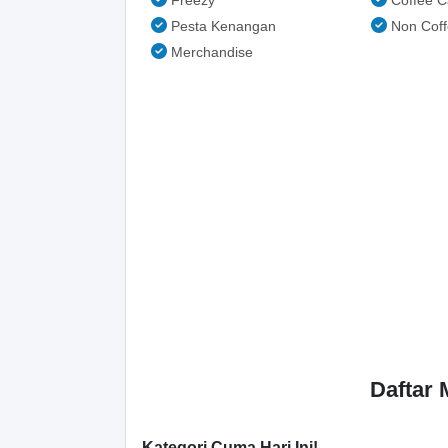
Freezy
Coffee C
Pesta Kenangan
Non Coff
Merchandise
Daftar
Kategori Cuma Hari Ini!