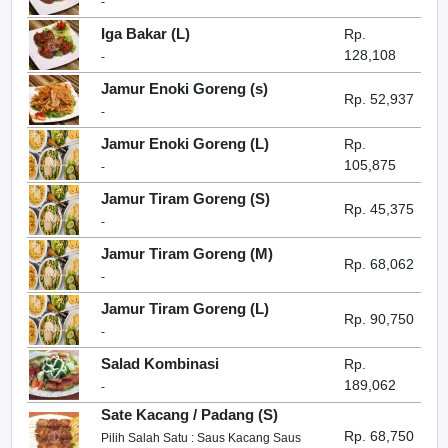
-
Iga Bakar (L)
Rp.
128,108
-
Jamur Enoki Goreng (s)
Rp. 52,937
-
Jamur Enoki Goreng (L)
Rp.
105,875
-
Jamur Tiram Goreng (S)
Rp. 45,375
-
Jamur Tiram Goreng (M)
Rp. 68,062
-
Jamur Tiram Goreng (L)
Rp. 90,750
-
Salad Kombinasi
Rp.
189,062
-
Sate Kacang / Padang (S)
Rp. 68,750
Pilih Salah Satu : Saus Kacang Saus