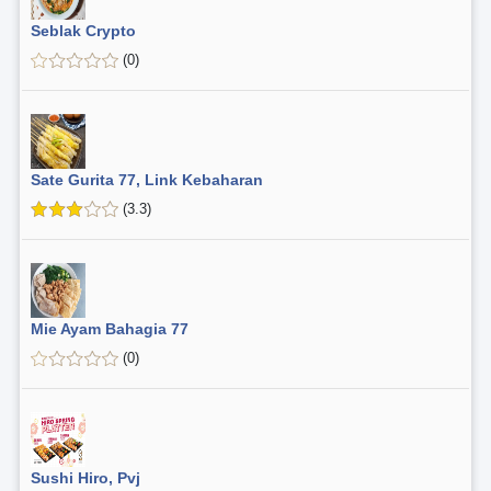
Seblak Crypto
(0)
Sate Gurita 77, Link Kebaharan
(3.3)
Mie Ayam Bahagia 77
(0)
Sushi Hiro, Pvj