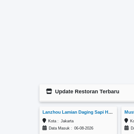
Update Restoran Terbaru
Lanzhou Lamian Daging Sapi Halal, Jl.MH Thamrin city Lt.dasar
Must
Kota : Jakarta
Kot
Data Masuk : 06-08-2026
Da