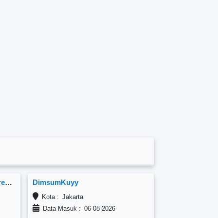
ComfortBites, Jl. Tanjung Duren Raya No.63
DimsumKuyy
Kota : Jakarta
Data Masuk : 06-08-2026