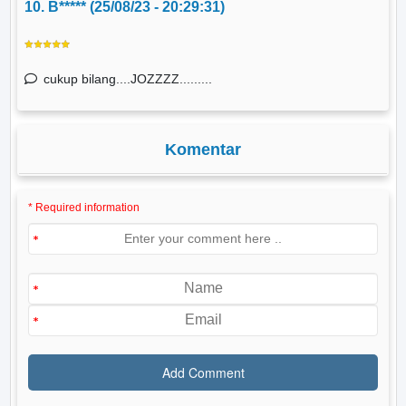
10. B***** (25/08/23 - 20:29:31)
cukup bilang....JOZZZZ.........
Komentar
* Required information