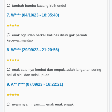
tambah bumbu kacang lrbih endul
7. W**** (04/10/23 - 18:35:40)
enak bgt udah berkali kali beli disini gak pernah
kecewa..mantap
8. W**** (29/09/23 - 21:20:56)
enak sate nya lembut dan empuk..udah langanan sering
beli di sini..dan selalu puas
9. A** I**** (07/09/23 - 16:22:21)
nyam nyam nyam..... enak enak enaak......