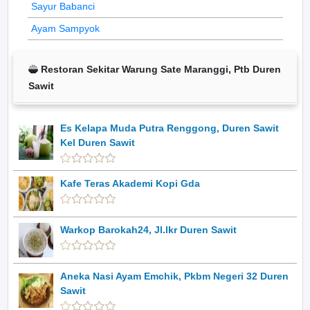
Sayur Babanci
Ayam Sampyok
Restoran Sekitar Warung Sate Maranggi, Ptb Duren
Sawit
Es Kelapa Muda Putra Renggong, Duren Sawit
Kel Duren Sawit
Kafe Teras Akademi Kopi Gda
Warkop Barokah24, Jl.lkr Duren Sawit
Aneka Nasi Ayam Emchik, Pkbm Negeri 32 Duren
Sawit