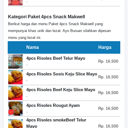
-
Kategori Paket 4pcs Snack Makwell
Berikut harga dan menu Paket 4pcs Snack Makwell yang
mempunyai khas unik dan lezat. Ayo Buruan silahkan dipesan
menu yang lezat ini.
Nama
Harga
4pcs Risoles Beef Telur Mayo
Rp. 16,500
-
4pcs Risoles Sosis Keju Slice Mayo
Rp. 16,500
-
4pcs Risoles Beef Keju Slice Mayo
Rp. 16,500
-
4pcs Risoles Rougut Ayam
Rp. 16,500
-
4pcs Risoles smokeBeef Telur
Mayo
Rp. 16,500