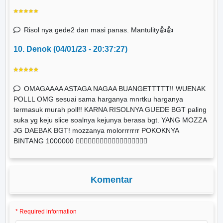
Risol nya gede2 dan masi panas. Mantulity👍👍
10. Denok (04/01/23 - 20:37:27)
OMAGAAAA ASTAGA NAGAA BUANGETTTTT!! WUENAK
POLLL OMG sesuai sama harganya mnrtku harganya
termasuk murah poll!! KARNA RISOLNYA GUEDE BGT paling
suka yg keju slice soalnya kejunya berasa bgt. YANG MOZZA
JG DAEBAK BGT! mozzanya molorrrrrrr POKOKNYA
BINTANG 1000000 👌🏻👌🏻👌🏻👌🏻👌🏻🤩🤩🤩🤯🤯💘💘💘
Komentar
* Required information