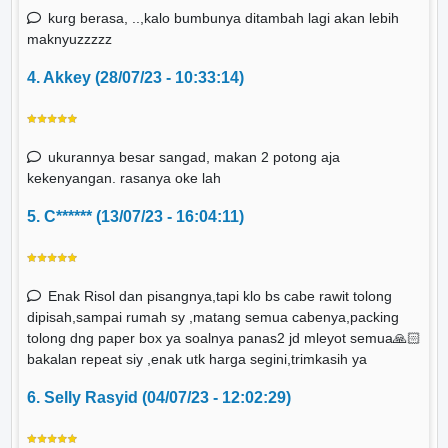
kurg berasa, ..,kalo bumbunya ditambah lagi akan lebih
maknyuzzzzz
4. Akkey (28/07/23 - 10:33:14)
ukurannya besar sangad, makan 2 potong aja
kekenyangan. rasanya oke lah
5. C****** (13/07/23 - 16:04:11)
Enak Risol dan pisangnya,tapi klo bs cabe rawit tolong
dipisah,sampai rumah sy ,matang semua cabenya,packing
tolong dng paper box ya soalnya panas2 jd mleyot semua🙏🏻
bakalan repeat siy ,enak utk harga segini,trimkasih ya
6. Selly Rasyid (04/07/23 - 12:02:29)