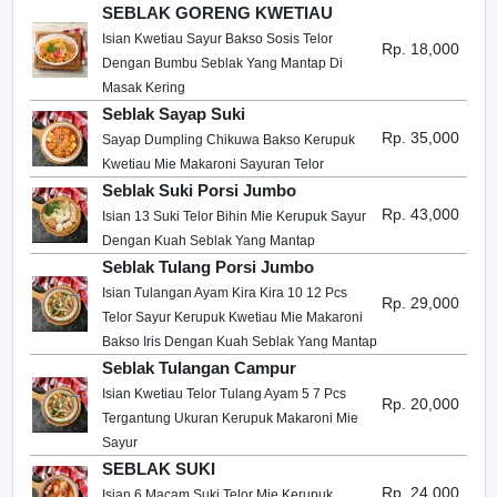
SEBLAK GORENG KWETIAU
Isian Kwetiau Sayur Bakso Sosis Telor
Rp. 18,000
Dengan Bumbu Seblak Yang Mantap Di
Masak Kering
Seblak Sayap Suki
Rp. 35,000
Sayap Dumpling Chikuwa Bakso Kerupuk
Kwetiau Mie Makaroni Sayuran Telor
Seblak Suki Porsi Jumbo
Rp. 43,000
Isian 13 Suki Telor Bihin Mie Kerupuk Sayur
Dengan Kuah Seblak Yang Mantap
Seblak Tulang Porsi Jumbo
Isian Tulangan Ayam Kira Kira 10 12 Pcs
Rp. 29,000
Telor Sayur Kerupuk Kwetiau Mie Makaroni
Bakso Iris Dengan Kuah Seblak Yang Mantap
Seblak Tulangan Campur
Isian Kwetiau Telor Tulang Ayam 5 7 Pcs
Rp. 20,000
Tergantung Ukuran Kerupuk Makaroni Mie
Sayur
SEBLAK SUKI
Rp. 24,000
Isian 6 Macam Suki Telor Mie Kerupuk