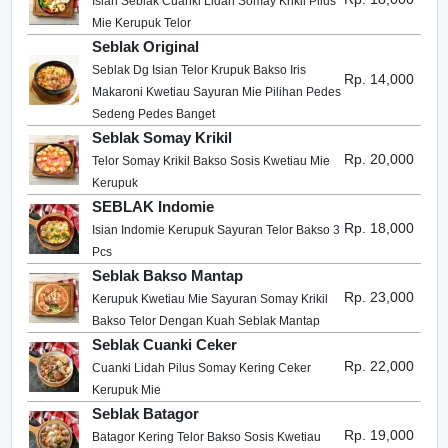
Isian Seblak Cuanki Lidah Somay Krikil Pilus
Mie Kerupuk Telor
Seblak Original
Seblak Dg Isian Telor Krupuk Bakso Iris
Rp. 14,000
Makaroni Kwetiau Sayuran Mie Pilihan Pedes
Sedeng Pedes Banget
Seblak Somay Krikil
Rp. 20,000
Telor Somay Krikil Bakso Sosis Kwetiau Mie
Kerupuk
SEBLAK Indomie
Rp. 18,000
Isian Indomie Kerupuk Sayuran Telor Bakso 3
Pcs
Seblak Bakso Mantap
Rp. 23,000
Kerupuk Kwetiau Mie Sayuran Somay Krikil
Bakso Telor Dengan Kuah Seblak Mantap
Seblak Cuanki Ceker
Rp. 22,000
Cuanki Lidah Pilus Somay Kering Ceker
Kerupuk Mie
Seblak Batagor
Rp. 19,000
Batagor Kering Telor Bakso Sosis Kwetiau