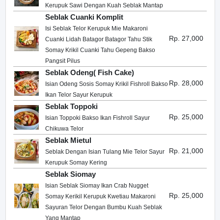
Kerupuk Sawi Dengan Kuah Seblak Mantap
Seblak Cuanki Komplit
Isi Seblak Telor Kerupuk Mie Makaroni
Rp. 27,000
Cuanki Lidah Batagor Batagor Tahu Stik
Somay Krikil Cuanki Tahu Gepeng Bakso
Pangsit Pilus
Seblak Odeng( Fish Cake)
Rp. 28,000
Isian Odeng Sosis Somay Krikil Fishroll Bakso
Ikan Telor Sayur Kerupuk
Seblak Toppoki
Rp. 25,000
Isian Toppoki Bakso Ikan Fishroll Sayur
Chikuwa Telor
Seblak Mietul
Rp. 21,000
Seblak Dengan Isian Tulang Mie Telor Sayur
Kerupuk Somay Kering
Seblak Siomay
Isian Seblak Siomay Ikan Crab Nugget
Rp. 25,000
Somay Kerikil Kerupuk Kwetiau Makaroni
Sayuran Telor Dengan Bumbu Kuah Seblak
Yang Mantap