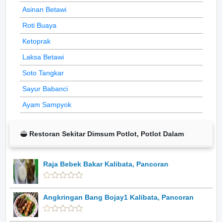
Asinan Betawi
Roti Buaya
Ketoprak
Laksa Betawi
Soto Tangkar
Sayur Babanci
Ayam Sampyok
Restoran Sekitar Dimsum Potlot, Potlot Dalam
Raja Bebek Bakar Kalibata, Pancoran
Angkringan Bang Bojay1 Kalibata, Pancoran