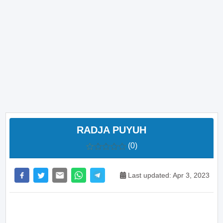
RADJA PUYUH
(0)
Last updated: Apr 3, 2023
>> Main Bitcoin dan hasilkan cuan – daftar di sini
sekarang juga! <<