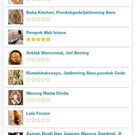
Baba Kitchen, Pondokgede/jatibening Baru
Pempek Wali Istana
Seblak Merconnal, Jati Bening
Rumahbaksoayu, Jatibening Baru,pondok Gede
Warung Mama Dinda
Lala Frozen
Asinan Buah Dan Jajanan Warung Gembrot, Jl