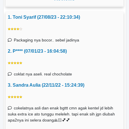
1. Toni Syarif (27/08/23 - 22:10:34)
Packaging nya bocor.. sebel jadinya
2. P**** (07/01/23 - 16:04:58)
coklat nya aseli. real chocholate
3. Sandra Aulia (22/11/22 - 15:24:39)
cokelatnya asli dan enak bgttt cmn agak kentel jd lebih
suka extra ice ato tunggu meleleh. tapi enak sih jgn diubah
apa2nya ini selera doang🙏🏻💕💕