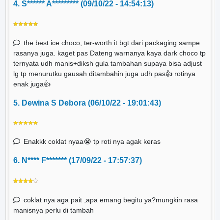
4. S****** A********* (09/10/22 - 14:54:13)
the best ice choco, ter-worth it bgt dari packaging sampe
rasanya juga. kaget pas Dateng warnanya kaya dark choco tp
ternyata udh manis+diksh gula tambahan supaya bisa adjust
lg tp menurutku gausah ditambahin juga udh pas👍 rotinya
enak juga👍
5. Dewina S Debora (06/10/22 - 19:01:43)
Enakkk coklat nyaa😭 tp roti nya agak keras
6. N**** F******* (17/09/22 - 17:57:37)
coklat nya aga pait ,apa emang begitu ya?mungkin rasa
manisnya perlu di tambah