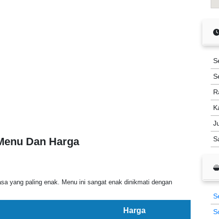
S
S
R
K
J
S
 Menu Dan Harga
sa yang paling enak. Menu ini sangat enak dinikmati dengan
S
Harga
S