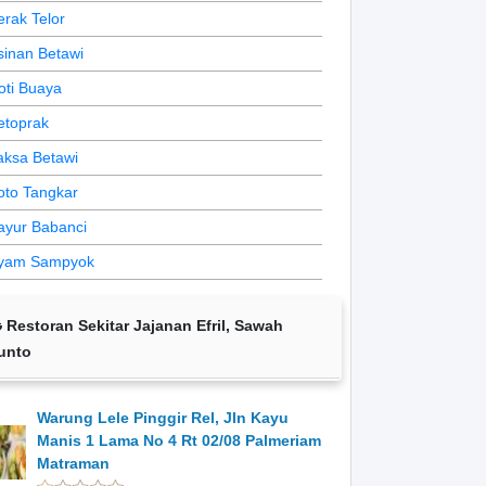
erak Telor
sinan Betawi
oti Buaya
etoprak
aksa Betawi
oto Tangkar
ayur Babanci
yam Sampyok
Restoran Sekitar Jajanan Efril, Sawah
unto
Warung Lele Pinggir Rel, Jln Kayu
Manis 1 Lama No 4 Rt 02/08 Palmeriam
Matraman