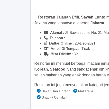
>> Main Bitcoin dan hasilkan
Restoran Jajanan Efril, Sawah Lunto
me
Jakarta yang tepatnya di daerah
Jakarta
Alamat
: Jl. Sawah Lunto No. 01, Ma
Telepon
:
Daftar Online
: 20-Dec-2021
Ambil Di Tempat
: Tidak
Bisa Dikirim
: Ya
Restoran ini menjual berbagai macam jeni
Korean, Seafood.
yang sangat enak dinik
sajian makanan yang enak dengan harga ter
Restoran ini juga menyediakan kategori jen
Bakar Dan Goreng
Mozarella
Snack / Cemilan