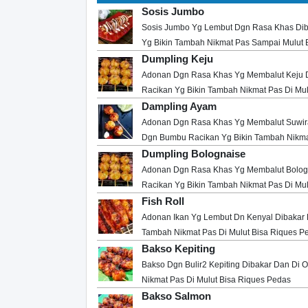
Sosis Jumbo
Sosis Jumbo Yg Lembut Dgn Rasa Khas Dib
Yg Bikin Tambah Nikmat Pas Sampai Mulut 
Dumpling Keju
Adonan Dgn Rasa Khas Yg Membalut Keju D
Racikan Yg Bikin Tambah Nikmat Pas Di Mul
Dampling Ayam
Adonan Dgn Rasa Khas Yg Membalut Suwira
Dgn Bumbu Racikan Yg Bikin Tambah Nikmat
Dumpling Bolognaise
Adonan Dgn Rasa Khas Yg Membalut Bologn
Racikan Yg Bikin Tambah Nikmat Pas Di Mul
Fish Roll
Adonan Ikan Yg Lembut Dn Kenyal Dibakar 
Tambah Nikmat Pas Di Mulut Bisa Riques P
Bakso Kepiting
Bakso Dgn Bulir2 Kepiting Dibakar Dan Di 
Nikmat Pas Di Mulut Bisa Riques Pedas
Bakso Salmon