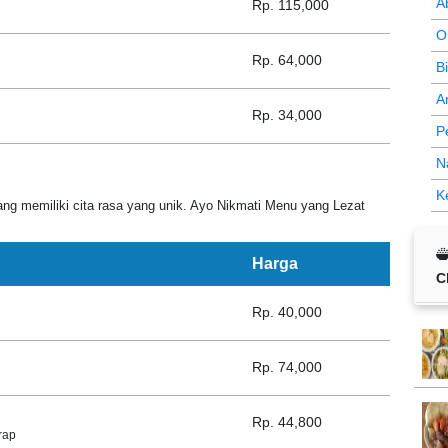
A
Rp. 115,000
O
Rp. 64,000
B
A
Rp. 34,000
P
N
K
ng memiliki cita rasa yang unik. Ayo Nikmati Menu yang Lezat
Harga
C
Rp. 40,000
Rp. 74,000
Rp. 44,800
rap