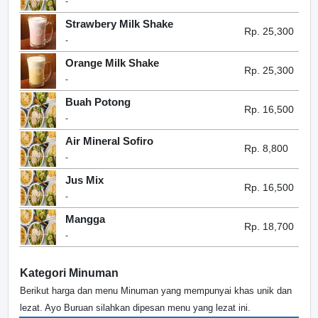
-
Strawbery Milk Shake
Rp. 25,300
-
Orange Milk Shake
Rp. 25,300
-
Buah Potong
Rp. 16,500
-
Air Mineral Sofiro
Rp. 8,800
-
Jus Mix
Rp. 16,500
-
Mangga
Rp. 18,700
-
Kategori Minuman
Berikut harga dan menu Minuman yang mempunyai khas unik dan
lezat. Ayo Buruan silahkan dipesan menu yang lezat ini.