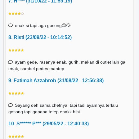
7. H**** (31/10/22 - 11:59:19)
enak si tapi aga gosong🥲🥲
8. Risti (23/09/22 - 10:14:52)
ayam gede, rasanya enak, gurih, makan di outlet lain ga
enak, sambel pedes mantep
9. Fatimah Azzahroh (31/08/22 - 12:56:38)
Sayang deh sama chefnya, tapi tadi ayamnya terlalu
gosong tapi gapapa tetep enakk hihi
10. S****** P*** (29/05/22 - 12:40:33)