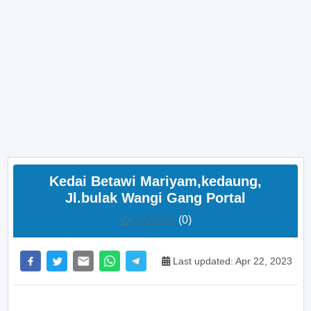
Kedai Betawi Mariyam,kedaung,
Jl.bulak Wangi Gang Portal
(0)
Last updated: Apr 22, 2023
>> Main Bitcoin dan hasilkan cuan – daftar di sini