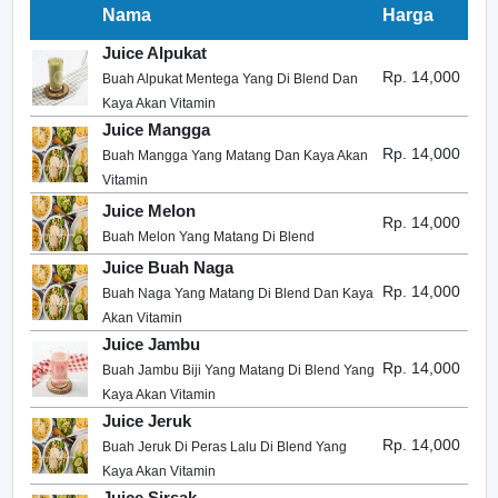
Nama
Harga
Juice Alpukat
Rp. 14,000
Buah Alpukat Mentega Yang Di Blend Dan
Kaya Akan Vitamin
Juice Mangga
Rp. 14,000
Buah Mangga Yang Matang Dan Kaya Akan
Vitamin
Juice Melon
Rp. 14,000
Buah Melon Yang Matang Di Blend
Juice Buah Naga
Rp. 14,000
Buah Naga Yang Matang Di Blend Dan Kaya
Akan Vitamin
Juice Jambu
Rp. 14,000
Buah Jambu Biji Yang Matang Di Blend Yang
Kaya Akan Vitamin
Juice Jeruk
Rp. 14,000
Buah Jeruk Di Peras Lalu Di Blend Yang
Kaya Akan Vitamin
Juice Sirsak