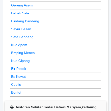
Gereng Asem
Bebek Sate
Pindang Bandeng
Sayur Besan
Sate Bandeng
Kue Apem
Emping Menes
Kue Gipang
Bir Pletok
Es Kuwut
Ceplis
Bontot
Restoran Sekitar Kedai Betawi Mariyam,kedaung,