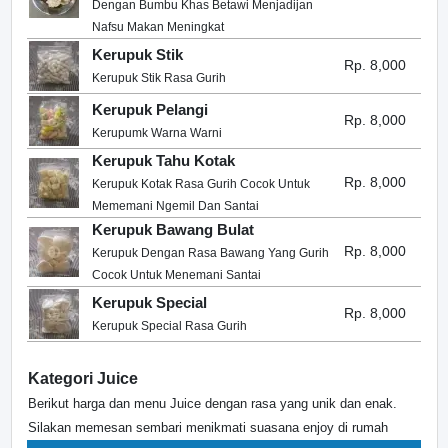
Dengan Bumbu Khas Betawi Menjadijan
Nafsu Makan Meningkat
Kerupuk Stik
Rp. 8,000
Kerupuk Stik Rasa Gurih
Kerupuk Pelangi
Rp. 8,000
Kerupumk Warna Warni
Kerupuk Tahu Kotak
Rp. 8,000
Kerupuk Kotak Rasa Gurih Cocok Untuk
Mememani Ngemil Dan Santai
Kerupuk Bawang Bulat
Rp. 8,000
Kerupuk Dengan Rasa Bawang Yang Gurih
Cocok Untuk Menemani Santai
Kerupuk Special
Rp. 8,000
Kerupuk Special Rasa Gurih
Kategori Juice
Berikut harga dan menu Juice dengan rasa yang unik dan enak.
Silakan memesan sembari menikmati suasana enjoy di rumah