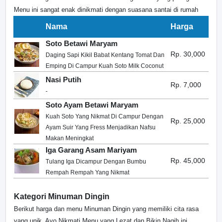
Menu ini sangat enak dinikmati dengan suasana santai di rumah
Nama
Harga
Soto Betawi Maryam
Rp. 30,000
Daging Sapi Kikil Babat Kentang Tomat Dan
Emping Di Campur Kuah Soto Milk Coconut
Nasi Putih
Rp. 7,000
-
Soto Ayam Betawi Maryam
Kuah Soto Yang Nikmat Di Campur Dengan
Rp. 25,000
Ayam Suir Yang Fress Menjadikan Nafsu
Makan Meningkat
Iga Garang Asam Mariyam
Rp. 45,000
Tulang Iga Dicampur Dengan Bumbu
Rempah Rempah Yang Nikmat
Kategori Minuman Dingin
Berikut harga dan menu Minuman Dingin yang memiliki cita rasa
yang unik. Ayo Nikmati Menu yang Lezat dan Bikin Nagih ini.