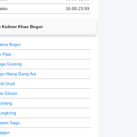
abtu
16:00-23:59
Kuliner Khas Bogor
aksa Bogor
s Pala
oge Goreng
go Hiang Gang Aut
oti Unyil
ie Glosor
oclang
ungkring
epes Sagu
ajigur