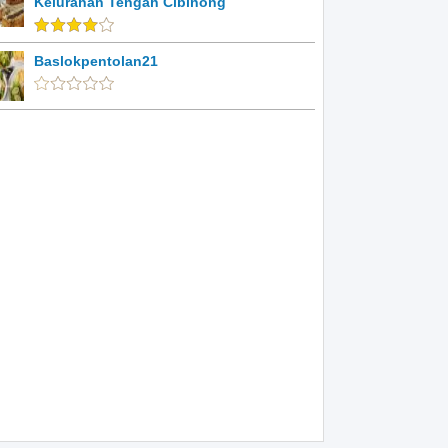
Kelurahan Tengah Cibinong
Baslokpentolan21