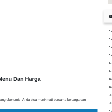
S
S
S
S
R
R
 Menu Dan Harga
K
K
J
yang ekonomis. Anda bisa menikmati bersama keluarga dan
J
S