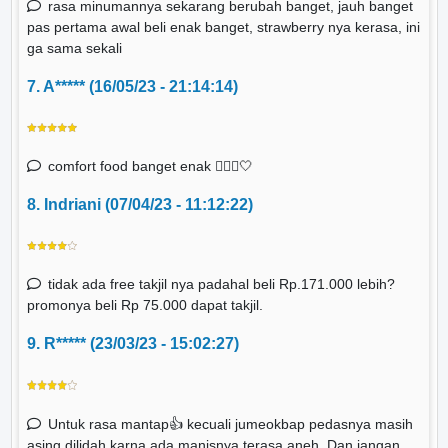
rasa minumannya sekarang berubah banget, jauh banget
pas pertama awal beli enak banget, strawberry nya kerasa, ini
ga sama sekali
7. A***** (16/05/23 - 21:14:14)
comfort food banget enak 🧚🏻‍♂️🤍
8. Indriani (07/04/23 - 11:12:22)
tidak ada free takjil nya padahal beli Rp.171.000 lebih?
promonya beli Rp 75.000 dapat takjil.
9. R***** (23/03/23 - 15:02:27)
Untuk rasa mantap👍 kecuali jumeokbap pedasnya masih
asing dilidah karna ada manisnya terasa aneh. Dan jangan