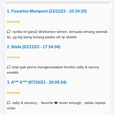
1. Fusarina Mumpuni (22/11/23 - 10:34:20)
nyoba ini gara2 direkomen temen, ternyata emang seenak
itu, yg big bang kurang pedes sih tp okelah
2. Nisfa (02/11/23 - 17:54:04)
kopi gak perna mengecewakan bumbu salty & savory
enakkk
3. A*** A*** (07/10/23 - 20:09:54)
salty & savoury .. favorite ❤️ never enough , selalu repeat
order