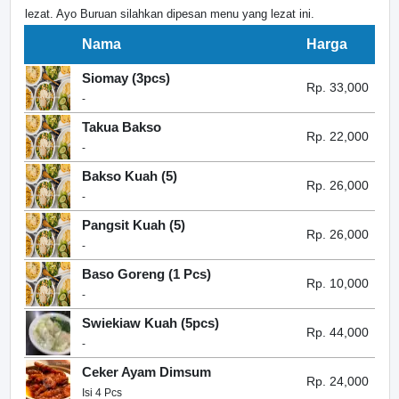
lezat. Ayo Buruan silahkan dipesan menu yang lezat ini.
Nama
Harga
Siomay (3pcs)
Rp. 33,000
-
Takua Bakso
Rp. 22,000
-
Bakso Kuah (5)
Rp. 26,000
-
Pangsit Kuah (5)
Rp. 26,000
-
Baso Goreng (1 Pcs)
Rp. 10,000
-
Swiekiaw Kuah (5pcs)
Rp. 44,000
-
Ceker Ayam Dimsum
Rp. 24,000
Isi 4 Pcs