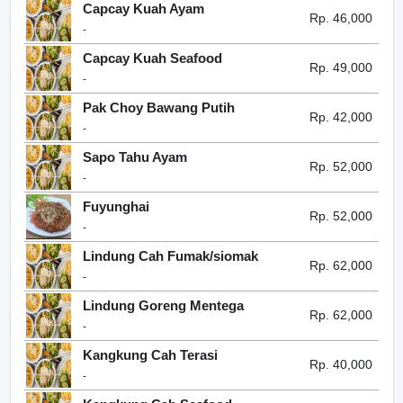
Capcay Kuah Ayam
Rp. 46,000
-
Capcay Kuah Seafood
Rp. 49,000
-
Pak Choy Bawang Putih
Rp. 42,000
-
Sapo Tahu Ayam
Rp. 52,000
-
Fuyunghai
Rp. 52,000
-
Lindung Cah Fumak/siomak
Rp. 62,000
-
Lindung Goreng Mentega
Rp. 62,000
-
Kangkung Cah Terasi
Rp. 40,000
-