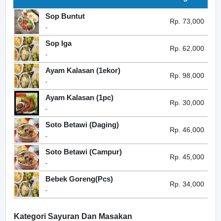
Sop Buntut
Rp. 73,000
-
Sop Iga
Rp. 62,000
-
Ayam Kalasan (1ekor)
Rp. 98,000
-
Ayam Kalasan (1pc)
Rp. 30,000
-
Soto Betawi (Daging)
Rp. 46,000
-
Soto Betawi (Campur)
Rp. 45,000
-
Bebek Goreng(Pcs)
Rp. 34,000
-
Kategori Sayuran Dan Masakan