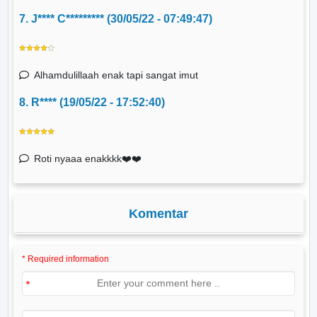
7. J**** C********* (30/05/22 - 07:49:47)
Alhamdulillaah enak tapi sangat imut
8. R**** (19/05/22 - 17:52:40)
Roti nyaaa enakkkk❤️❤️
Komentar
* Required information