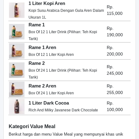
1 Liter Kopi Aren
Rp.
Kopi Susu Arabica Dengan Gula Aren Dalam
115,000
Ukuran 1L
Rame 1
Rp.
Box Of 12 1 Liter Drink (Pilihan: Teh Kopi
190,000
Tarik)
Rame 1 Aren
Rp.
200,000
Box Of 12 1 Liter Kopi Aren
Rame 2
Rp.
Box Of 24 1 Liter Drink (Pilihan: Teh Kopi
245,000
Tarik)
Rame 2 Aren
Rp.
255,000
Box Of 24 1 Liter Kopi Aren
1 Liter Dark Cocoa
Rp.
100,000
Rich And Milky Javanese Dark Chocolate
Kategori Value Meal
Berikut harga dan menu Value Meal yang mempunyai khas unik