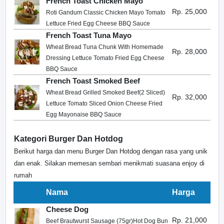
French Toast Chicken Mayo
Rp. 25,000
Roti Gandum Classic Chicken Mayo Tomato
Lettuce Fried Egg Cheese BBQ Sauce
French Toast Tuna Mayo
Wheat Bread Tuna Chunk With Homemade
Rp. 28,000
Dressing Lettuce Tomato Fried Egg Cheese
BBQ Sauce
French Toast Smoked Beef
Wheat Bread Grilled Smoked Beef(2 Sliced)
Rp. 32,000
Lettuce Tomato Sliced Onion Cheese Fried
Egg Mayonaise BBQ Sauce
Kategori Burger Dan Hotdog
Berikut harga dan menu Burger Dan Hotdog dengan rasa yang unik
dan enak. Silakan memesan sembari menikmati suasana enjoy di
rumah
Nama
Harga
Cheese Dog
Rp. 21,000
Beef Brautwurst Sausage (75gr)Hot Dog Bun