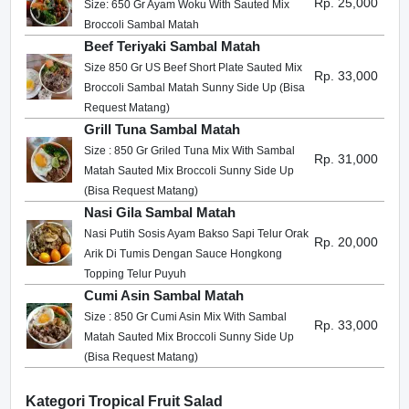
Rp. 25,000
Size: 650 Gr Ayam Woku With Sauted Mix
Broccoli Sambal Matah
Beef Teriyaki Sambal Matah
Size 850 Gr US Beef Short Plate Sauted Mix
Rp. 33,000
Broccoli Sambal Matah Sunny Side Up (Bisa
Request Matang)
Grill Tuna Sambal Matah
Size : 850 Gr Griled Tuna Mix With Sambal
Rp. 31,000
Matah Sauted Mix Broccoli Sunny Side Up
(Bisa Request Matang)
Nasi Gila Sambal Matah
Nasi Putih Sosis Ayam Bakso Sapi Telur Orak
Rp. 20,000
Arik Di Tumis Dengan Sauce Hongkong
Topping Telur Puyuh
Cumi Asin Sambal Matah
Size : 850 Gr Cumi Asin Mix With Sambal
Rp. 33,000
Matah Sauted Mix Broccoli Sunny Side Up
(Bisa Request Matang)
Kategori Tropical Fruit Salad