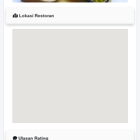
Lokasi Restoran
Ulasan Rating