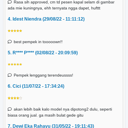
Rasa sih approved, cm td pesen kapal selam di gambar
ada mie kuningnya, ehh ternyata ngga dapet, hufttt
4. Idest Niendra (29/08/22 - 11:11:12)
best pempek in tooooown!!
5. R**** P**** (02/08/22 - 20:09:59)
Pempek lenggang terendeussss!
6. Cici (11/07/22 - 17:34:24)
akan lebih baik kalo model nya dipotong2 dulu, seperti
biasa orang jual. ga masih bulat gede gitu
7. Dewi Eka Rahayu (31/05/22 - 19:11:43)