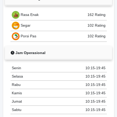
Rasa Enak
162 Rating
Segar
102 Rating
Porsi Pas
102 Rating
Jam Operasional
Senin
10:15-19:45
Selasa
10:15-19:45
Rabu
10:15-19:45
Kamis
10:15-19:45
Jumat
10:15-19:45
Sabtu
10:15-19:45