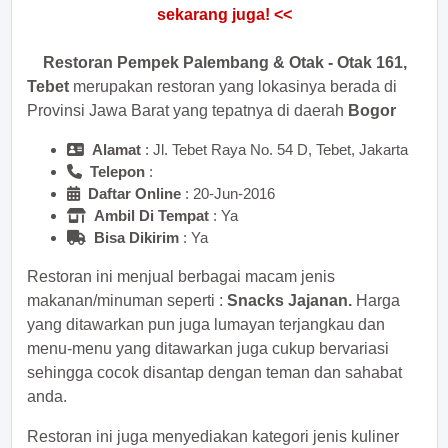
sekarang juga! <<
Restoran Pempek Palembang & Otak - Otak 161,
Tebet
merupakan restoran yang lokasinya berada di
Provinsi Jawa Barat yang tepatnya di daerah
Bogor
Alamat
: Jl. Tebet Raya No. 54 D, Tebet, Jakarta
Telepon
:
Daftar Online
: 20-Jun-2016
Ambil Di Tempat
: Ya
Bisa Dikirim
: Ya
Restoran ini menjual berbagai macam jenis
makanan/minuman seperti :
Snacks Jajanan.
Harga
yang ditawarkan pun juga lumayan terjangkau dan
menu-menu yang ditawarkan juga cukup bervariasi
sehingga cocok disantap dengan teman dan sahabat
anda.
Restoran ini juga menyediakan kategori jenis kuliner