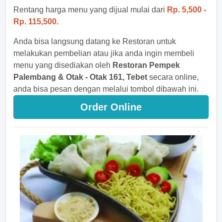
Rentang harga menu yang dijual mulai dari
Rp. 5,500 -
Rp. 115,500.
Anda bisa langsung datang ke Restoran untuk
melakukan pembelian atau jika anda ingin membeli
menu yang disediakan oleh
Restoran Pempek
Palembang & Otak - Otak 161, Tebet
secara online,
anda bisa pesan dengan melalui tombol dibawah ini.
Order Online