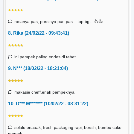
rasanya pas, porsinya pun pas... top bgt...👍👍
8. Rika (24/02/22 - 09:43:41)
ini pempek paling endes di tebet
9. N*** (18/02/22 - 18:21:04)
makasie cheff,enak pempeknya
10. D*** M******* (10/02/22 - 08:31:22)
selalu enaaak, fresh packaging rapi, bersih, bumbu cuko
mantab