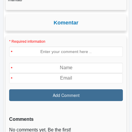
Komentar
* Required information
Comments
No comments yet. Be the first!