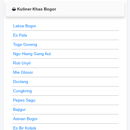
Kuliner Khas Bogor
Laksa Bogor
Es Pala
Toge Goreng
Ngo Hiang Gang Aut
Roti Unyil
Mie Glosor
Doclang
Cungkring
Pepes Sagu
Bajigur
Asinan Bogor
Es Bir Kotjok