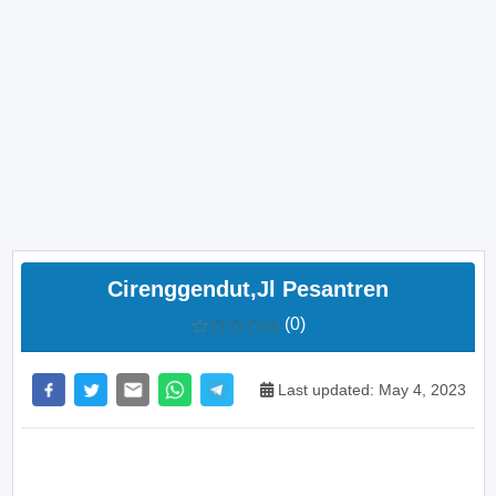
Cirenggendut,Jl Pesantren
(0)
Last updated: May 4, 2023
>> Main Bitcoin dan hasilkan cuan – daftar di sini
sekarang juga! <<