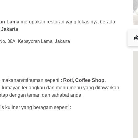
 cuan – daftar di sini sekarang juga! <<
ran Lama
merupakan restoran yang lokasinya berada
h
Jakarta
No. 38A, Kebayoran Lama, Jakarta
s makanan/minuman seperti :
Roti, Coffee Shop,
a lumayan terjangkau dan menu-menu yang ditawarkan
antap dengan teman dan sahabat anda.
is kuliner yang beragam seperti :