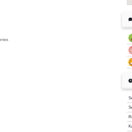
eries
S
S
R
K