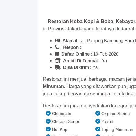
>> Main Bitcoin dan hasilkan
Restoran Koba Kopi & Boba, Kebayo
di Provinsi Jakarta yang tepatnya di daera
Alamat
: Jl. Panjang Kampung Baru 
Telepon
:
Daftar Online
: 10-Feb-2020
Ambil Di Tempat
: Ya
Bisa Dikirim
: Ya
Restoran ini menjual berbagai macam jeni
Minuman.
Harga yang ditawarkan pun jug
juga cukup bervariasi sehingga cocok dis
Restoran ini juga menyediakan kategori jen
Chocolate
Original Series
Cheese Series
Yakult
Hot Kopi
Toping Minuman