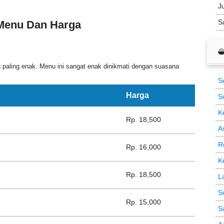
J
S
 Menu Dan Harga
 paling enak. Menu ini sangat enak dinikmati dengan suasana
S
Harga
S
K
Rp. 18,500
A
R
Rp. 16,000
K
Rp. 18,500
L
S
Rp. 15,000
S