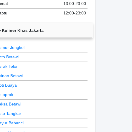
umat
13:00-23:00
abtu
12:00-23:00
Kuliner Khas Jakarta
emur Jengkol
oto Betawi
erak Telor
sinan Betawi
oti Buaya
etoprak
aksa Betawi
oto Tangkar
ayur Babanci