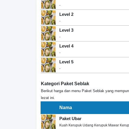
-
Level 2
-
Level 3
-
Level 4
-
Level 5
-
Kategori Paket Seblak
Berikut harga dan menu Paket Seblak yang mempuny
lezat ini.
Nama
Paket Ubar
Kuah Kerupuk Udang Kerupuk Mawar Kerupu