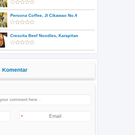
Persona Coffee, Jl Cikawao No.4
Crescita Beef Noodles, Karapitan
Komentar