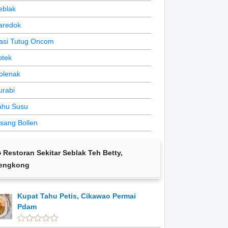
eblak
aredok
asi Tutug Oncom
otek
olenak
urabi
ahu Susu
isang Bollen
Restoran Sekitar Seblak Teh Betty,
engkong
Kupat Tahu Petis, Cikawao Permai
Pdam