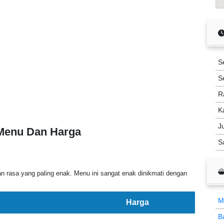
S
S
R
K
J
 Menu Dan Harga
S
n rasa yang paling enak. Menu ini sangat enak dinikmati dengan
M
Harga
B