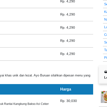
Rp. 4,290
S
K
Rp. 4,290
N
L
Rp. 4,290
C
Rp. 4,290
S
T
Rp. 4,290
P
ai khas unik dan lezat. Ayo Buruan silahkan dipesan menu yang
L
Harga
Rp. 30,030
k Rantai Kangkung Bakso Aci Ceker