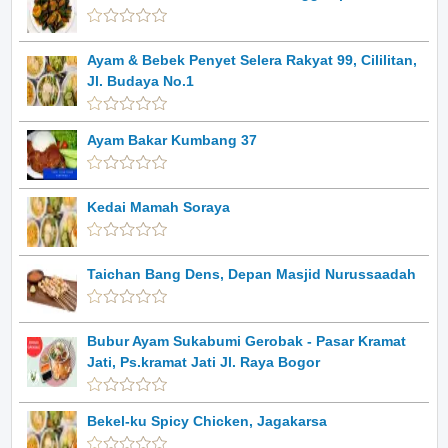
Ayam & Bebek Penyet Selera Rakyat 99, Cililitan,
Jl. Budaya No.1
Ayam Bakar Kumbang 37
Kedai Mamah Soraya
Taichan Bang Dens, Depan Masjid Nurussaadah
Bubur Ayam Sukabumi Gerobak - Pasar Kramat
Jati, Ps.kramat Jati Jl. Raya Bogor
Bekel-ku Spicy Chicken, Jagakarsa