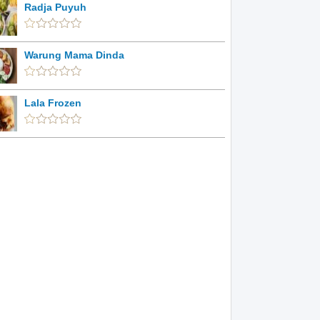
Radja Puyuh
Warung Mama Dinda
Lala Frozen