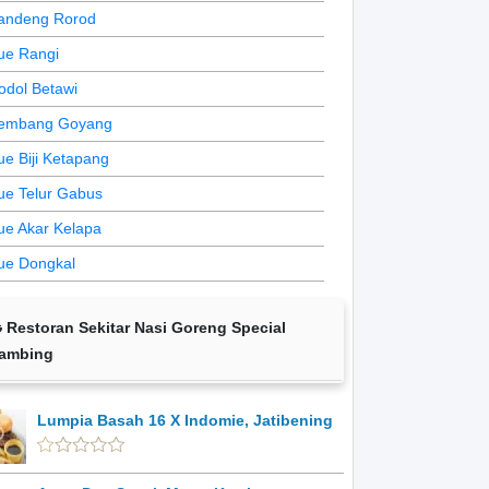
andeng Rorod
ue Rangi
odol Betawi
embang Goyang
ue Biji Ketapang
ue Telur Gabus
ue Akar Kelapa
ue Dongkal
Restoran Sekitar Nasi Goreng Special
ambing
Lumpia Basah 16 X Indomie, Jatibening