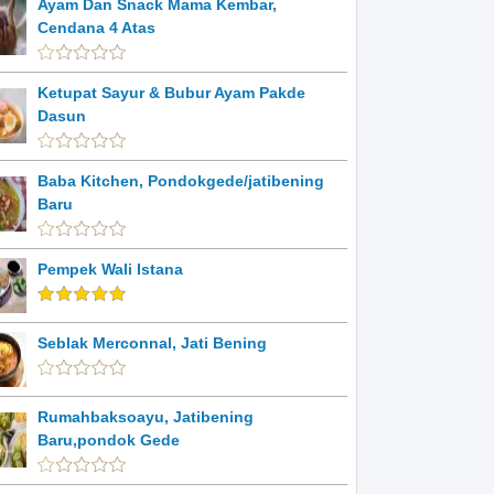
Ayam Dan Snack Mama Kembar,
Cendana 4 Atas
Ketupat Sayur & Bubur Ayam Pakde
Dasun
Baba Kitchen, Pondokgede/jatibening
Baru
Pempek Wali Istana
Seblak Merconnal, Jati Bening
Rumahbaksoayu, Jatibening
Baru,pondok Gede