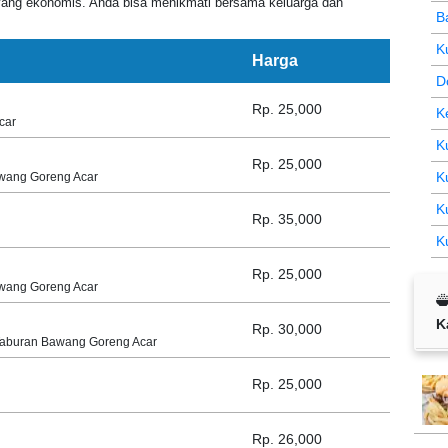
yang ekonomis. Anda bisa menikmati bersama keluarga dan
B
K
Harga
D
Rp. 25,000
K
car
K
Rp. 25,000
K
awang Goreng Acar
K
Rp. 35,000
K
Rp. 25,000
awang Goreng Acar
K
Rp. 30,000
Taburan Bawang Goreng Acar
Rp. 25,000
Rp. 26,000