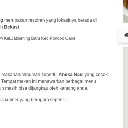
 cuan – daftar di sini sekarang juga! <<
ng
merupakan restoran yang lokasinya berada di
ah
Bekasi
004 Kel.Jatibening Baru Kec.Pondok Gede
s makanan/minuman seperti :
Aneka Nasi
yang cocok
. Tempat makan ini menawarkan berbagai menu
n masih bisa dijangkau oleh kantong anda.
is kuliner yang beragam seperti :