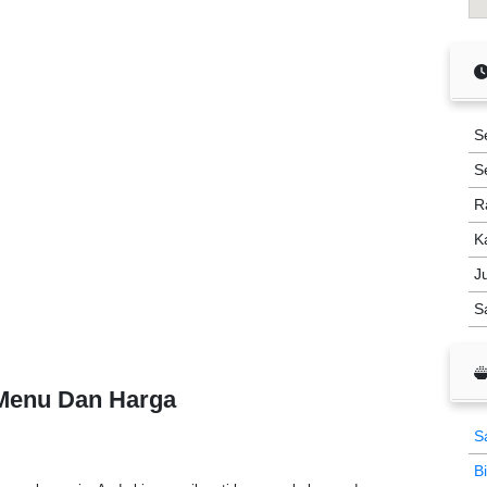
S
S
R
K
J
S
 Menu Dan Harga
S
B