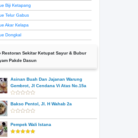
ue Biji Ketapang
ue Telur Gabus
ue Akar Kelapa
ue Dongkal
Restoran Sekitar Ketupat Sayur & Bubur
yam Pakde Dasun
Asinan Buah Dan Jajanan Warung
Gembrot, Jl Cendana Vi Atas No.15a
Bakso Pentol, Jl. H Wahab 2a
Pempek Wali Istana