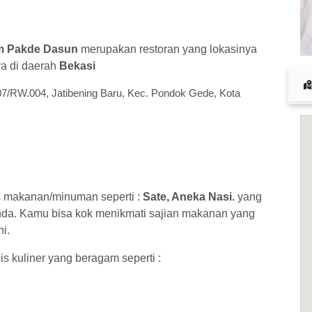
 cuan – daftar di sini sekarang juga! <<
am Pakde Dasun
merupakan restoran yang lokasinya
ya di daerah
Bekasi
.007/RW.004, Jatibening Baru, Kec. Pondok Gede, Kota
s makanan/minuman seperti :
Sate, Aneka Nasi.
yang
nda. Kamu bisa kok menikmati sajian makanan yang
i.
is kuliner yang beragam seperti :