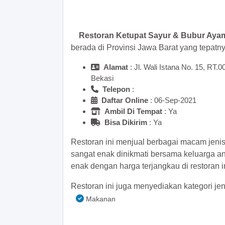
>> Main Bitcoin dan hasilkan
Restoran Ketupat Sayur & Bubur Ay
berada di Provinsi Jawa Barat yang tepatn
Alamat
: Jl. Wali Istana No. 15, RT
Bekasi
Telepon
:
Daftar Online
: 06-Sep-2021
Ambil Di Tempat
: Ya
Bisa Dikirim
: Ya
Restoran ini menjual berbagai macam jeni
sangat enak dinikmati bersama keluarga a
enak dengan harga terjangkau di restoran in
Restoran ini juga menyediakan kategori jen
Makanan