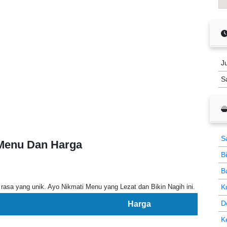
J
S
S
 Menu Dan Harga
B
B
rasa yang unik. Ayo Nikmati Menu yang Lezat dan Bikin Nagih ini.
K
D
Harga
K