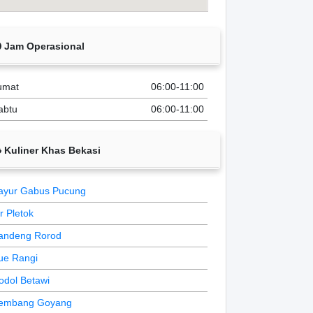
Jam Operasional
umat
06:00-11:00
abtu
06:00-11:00
Kuliner Khas Bekasi
ayur Gabus Pucung
ir Pletok
andeng Rorod
ue Rangi
odol Betawi
embang Goyang