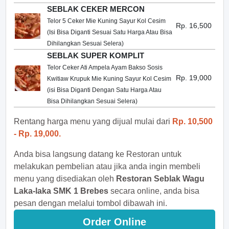
SEBLAK CEKER MERCON
Telor 5 Ceker Mie Kuning Sayur Kol Cesim
Rp. 16,500
(Isi Bisa Diganti Sesuai Satu Harga Atau Bisa
Dihilangkan Sesuai Selera)
SEBLAK SUPER KOMPLIT
Telor Ceker Ati Ampela Ayam Bakso Sosis
Rp. 19,000
Kwitiaw Krupuk Mie Kuning Sayur Kol Cesim
(isi Bisa Diganti Dengan Satu Harga Atau
Bisa Dihilangkan Sesuai Selera)
Rentang harga menu yang dijual mulai dari
Rp. 10,500
- Rp. 19,000.
Anda bisa langsung datang ke Restoran untuk
melakukan pembelian atau jika anda ingin membeli
menu yang disediakan oleh
Restoran Seblak Wagu
Laka-laka SMK 1 Brebes
secara online, anda bisa
pesan dengan melalui tombol dibawah ini.
Order Online