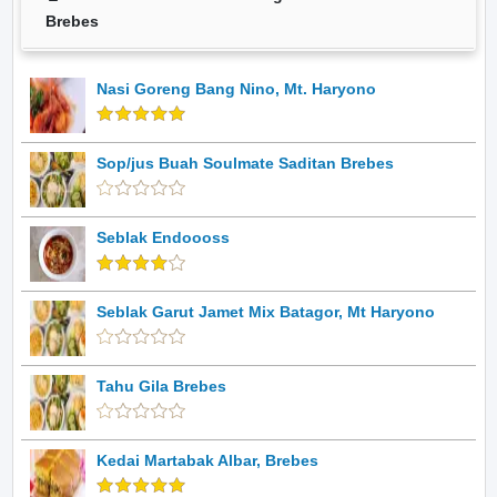
Brebes
Nasi Goreng Bang Nino, Mt. Haryono
Sop/jus Buah Soulmate Saditan Brebes
Seblak Endoooss
Seblak Garut Jamet Mix Batagor, Mt Haryono
Tahu Gila Brebes
Kedai Martabak Albar, Brebes