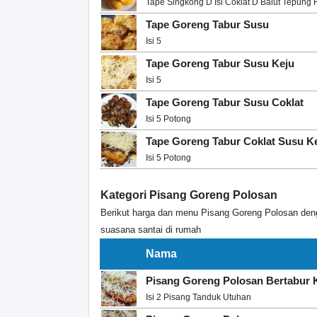
Tape Singkong D Isi Coklat D Balut Tepung
Tape Goreng Tabur Susu
Isi 5
Tape Goreng Tabur Susu Keju
Isi 5
Tape Goreng Tabur Susu Coklat
Isi 5 Potong
Tape Goreng Tabur Coklat Susu K
Isi 5 Potong
Kategori Pisang Goreng Polosan
Berikut harga dan menu Pisang Goreng Polosan deng
suasana santai di rumah
Nama
Pisang Goreng Polosan Bertabur 
Isi 2 Pisang Tanduk Utuhan