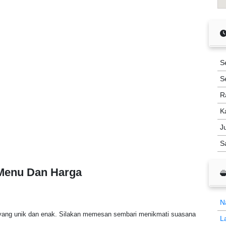
S
S
R
K
J
S
 Menu Dan Harga
N
 yang unik dan enak. Silakan memesan sembari menikmati suasana
L