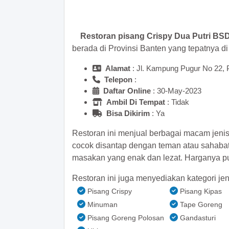
>> Main Bitcoin dan hasilkan
Restoran pisang Crispy Dua Putri BS
berada di Provinsi Banten yang tepatnya d
Alamat
: Jl. Kampung Pugur No 22,
Telepon
:
Daftar Online
: 30-May-2023
Ambil Di Tempat
: Tidak
Bisa Dikirim
: Ya
Restoran ini menjual berbagai macam jeni
cocok disantap dengan teman atau sahaba
masakan yang enak dan lezat. Harganya pu
Restoran ini juga menyediakan kategori jen
Pisang Crispy
Pisang Kipas
Minuman
Tape Goreng
Pisang Goreng Polosan
Gandasturi