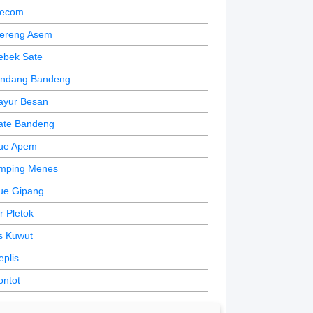
ecom
ereng Asem
ebek Sate
indang Bandeng
ayur Besan
ate Bandeng
ue Apem
mping Menes
ue Gipang
ir Pletok
s Kuwut
eplis
ontot