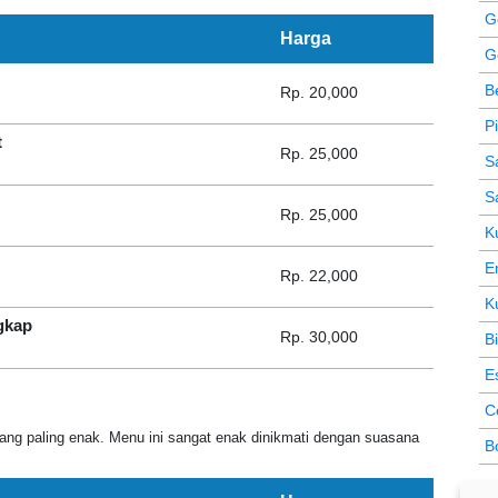
G
Harga
G
B
Rp. 20,000
P
t
Rp. 25,000
S
S
Rp. 25,000
K
E
Rp. 22,000
K
gkap
Rp. 30,000
B
E
C
ang paling enak. Menu ini sangat enak dinikmati dengan suasana
B