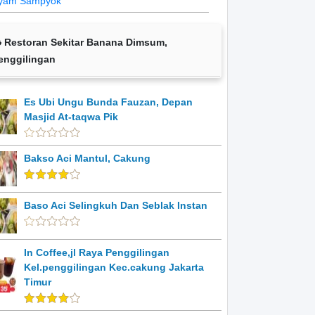
yam Sampyok
Restoran Sekitar Banana Dimsum,
enggilingan
Es Ubi Ungu Bunda Fauzan, Depan
Masjid At-taqwa Pik
Bakso Aci Mantul, Cakung
Baso Aci Selingkuh Dan Seblak Instan
In Coffee,jl Raya Penggilingan
Kel.penggilingan Kec.cakung Jakarta
Timur