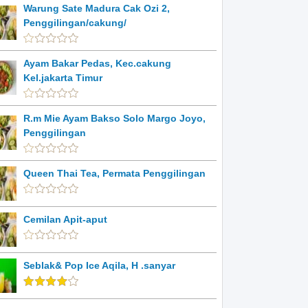
Warung Sate Madura Cak Ozi 2,
Penggilingan/cakung/
Ayam Bakar Pedas, Kec.cakung
Kel.jakarta Timur
R.m Mie Ayam Bakso Solo Margo Joyo,
Penggilingan
Queen Thai Tea, Permata Penggilingan
Cemilan Apit-aput
Seblak& Pop Ice Aqila, H .sanyar