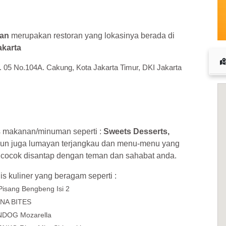
 cuan – daftar di sini sekarang juga! <<
gan
merupakan restoran yang lokasinya berada di
akarta
. 05 No.104A. Cakung, Kota Jakarta Timur, DKI Jakarta
s makanan/minuman seperti :
Sweets Desserts,
un juga lumayan terjangkau dan menu-menu yang
a cocok disantap dengan teman dan sahabat anda.
is kuliner yang beragam seperti :
Pisang Bengbeng Isi 2
NA BITES
DOG Mozarella