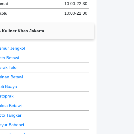
umat
10:00-22:30
abtu
10:00-22:30
Kuliner Khas Jakarta
emur Jengkol
oto Betawi
erak Telor
sinan Betawi
oti Buaya
etoprak
aksa Betawi
oto Tangkar
ayur Babanci