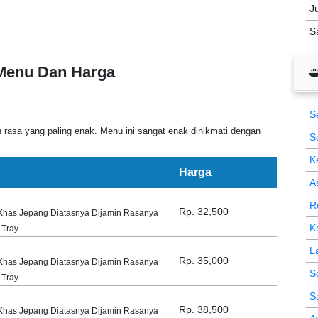
J
S
 Menu Dan Harga
S
sa yang paling enak. Menu ini sangat enak dinikmati dengan
S
K
Harga
A
R
Rp. 32,500
Khas Jepang Diatasnya Dijamin Rasanya
K
 Tray
L
Rp. 35,000
Khas Jepang Diatasnya Dijamin Rasanya
S
 Tray
S
Rp. 38,500
Khas Jepang Diatasnya Dijamin Rasanya