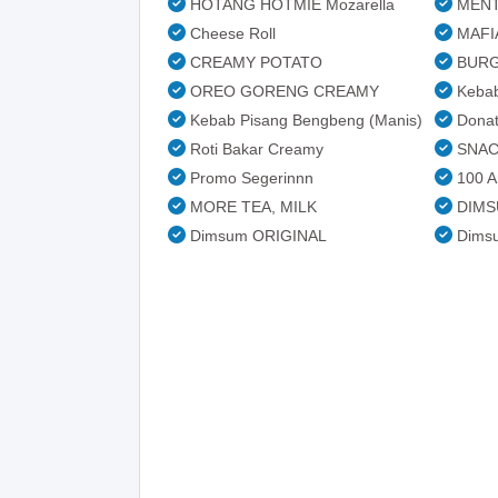
HOTANG HOTMIE Mozarella
MENTA
Cheese Roll
MAFI
CREAMY POTATO
BURGE
OREO GORENG CREAMY
Kebab
Kebab Pisang Bengbeng (Manis)
Dona
Roti Bakar Creamy
SNAC
Promo Segerinnn
100 A
MORE TEA, MILK
DIMS
Dimsum ORIGINAL
Dimsu