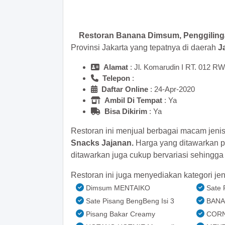
>> Main Bitcoin dan hasilkan
Restoran Banana Dimsum, Penggilin
Provinsi Jakarta yang tepatnya di daerah
J
Alamat
: Jl. Komarudin I RT. 012 RW
Telepon
:
Daftar Online
: 24-Apr-2020
Ambil Di Tempat
: Ya
Bisa Dikirim
: Ya
Restoran ini menjual berbagai macam jeni
Snacks Jajanan.
Harga yang ditawarkan p
ditawarkan juga cukup bervariasi sehingg
Restoran ini juga menyediakan kategori jen
Dimsum MENTAIKO
Sate 
Sate Pisang BengBeng Isi 3
BANA
Pisang Bakar Creamy
CORN