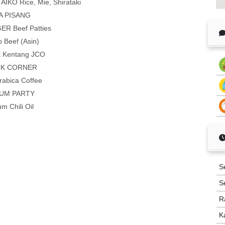
IKO Rice, Mie, Shirataki
A PISANG
R Beef Patties
 Beef (Asin)
t Kentang JCO
K CORNER
rabica Coffee
UM PARTY
m Chili Oil
S
S
R
K