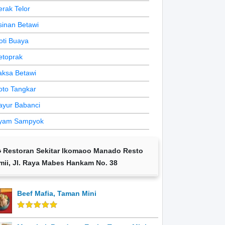
erak Telor
sinan Betawi
oti Buaya
etoprak
aksa Betawi
oto Tangkar
ayur Babanci
yam Sampyok
Restoran Sekitar Ikomaoo Manado Resto
mii, Jl. Raya Mabes Hankam No. 38
Beef Mafia, Taman Mini