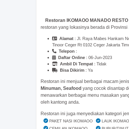
>> Main Bitcoin dan hasilkan
Restoran IKOMAOO MANADO RESTO TMI
restoran yang lokasinya berada di Provinsi
Alamat
: Jl. Raya Mabes Hankam N
Tinoor Ceger Rt 0102 Ceger Jakarta Tim
Telepon
:
Daftar Online
: 06-Jun-2023
Ambil Di Tempat
: Tidak
Bisa Dikirim
: Ya
Restoran ini menjual berbagai macam jeni
Minuman, Seafood
yang cocok disantap d
menawarkan berbagai menu masakan yang e
oleh kantong anda.
Restoran ini juga menyediakan kategori jen
PAKET NASI IKOMAOO
LAUK IKOMA
CEMILAN IKOMAOO
BUBUR/TINU