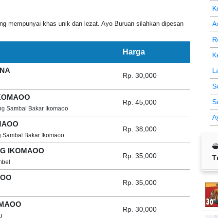
K
mempunyai khas unik dan lezat. Ayo Buruan silahkan dipesan
A
R
Harga
K
UNA
L
Rp. 30,000
S
IKOMAOO
S
Rp. 45,000
ng Sambal Bakar Ikomaoo
A
MAOO
Rp. 38,000
g Sambal Bakar Ikomaoo
NG IKOMAOO
Rp. 35,000
T
mbel
AOO
Rp. 35,000
OMAOO
Rp. 30,000
u