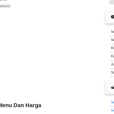
OMAOO
S
S
R
K
J
S
S
 Menu Dan Harga
S