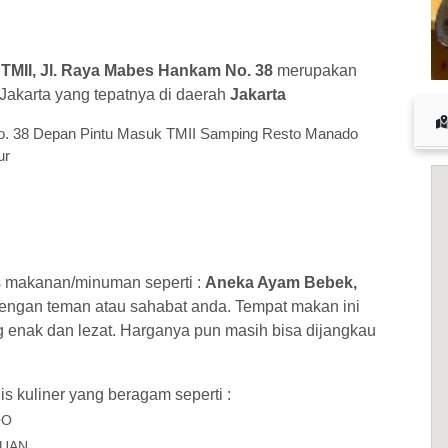
 cuan – daftar di sini sekarang juga! <<
I, Jl. Raya Mabes Hankam No. 38
merupakan
 Jakarta yang tepatnya di daerah
Jakarta
o. 38 Depan Pintu Masuk TMII Samping Resto Manado
ur
s makanan/minuman seperti :
Aneka Ayam Bebek,
engan teman atau sahabat anda. Tempat makan ini
nak dan lezat. Harganya pun masih bisa dijangkau
is kuliner yang beragam seperti :
OO
TUAN