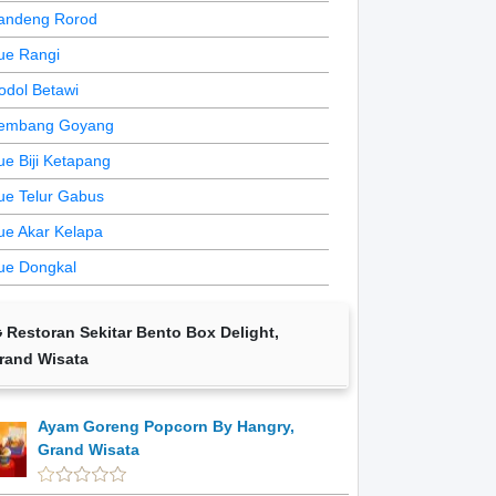
andeng Rorod
ue Rangi
odol Betawi
embang Goyang
ue Biji Ketapang
ue Telur Gabus
ue Akar Kelapa
ue Dongkal
Restoran Sekitar Bento Box Delight,
rand Wisata
Ayam Goreng Popcorn By Hangry,
Grand Wisata