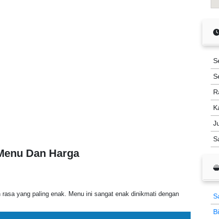
S
S
R
K
J
S
 Menu Dan Harga
asa yang paling enak. Menu ini sangat enak dinikmati dengan
S
B