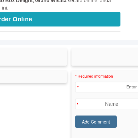
o Box Delight, Grand Wisata
secara online, anda
ini.
rder Online
* Required information