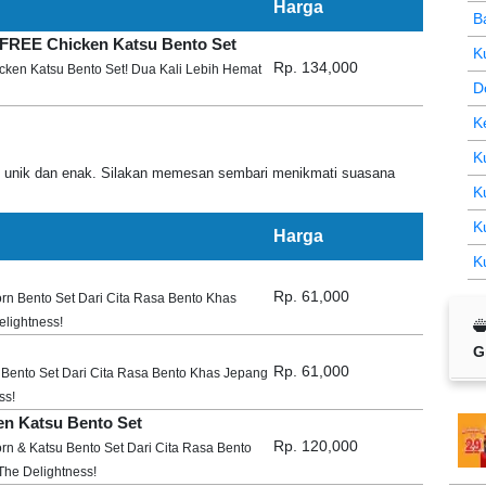
Harga
B
FREE Chicken Katsu Bento Set
K
Rp. 134,000
ken Katsu Bento Set! Dua Kali Lebih Hemat
D
K
K
g unik dan enak. Silakan memesan sembari menikmati suasana
K
K
Harga
K
Rp. 61,000
n Bento Set Dari Cita Rasa Bento Khas
lightness!
G
Rp. 61,000
Bento Set Dari Cita Rasa Bento Khas Jepang
ss!
en Katsu Bento Set
Rp. 120,000
n & Katsu Bento Set Dari Cita Rasa Bento
The Delightness!