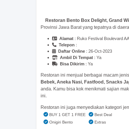
>> Main Bitcoin dan hasilkan
Restoran Bento Box Delight, Grand Wi
Provinsi Jawa Barat yang tepatnya di daer
Alamat
: Ruko Festival Boulevard A
Telepon
:
Daftar Online
: 26-Oct-2023
Ambil Di Tempat
: Ya
Bisa Dikirim
: Ya
Restoran ini menjual berbagai macam jeni
Bebek, Aneka Nasi, Fastfood, Snacks Ja
anda. Kamu bisa kok menikmati sajian mak
ini.
Restoran ini juga menyediakan kategori jen
BUY 1 GET 1 FREE
Best Deal
Onigiri Bento
Extras