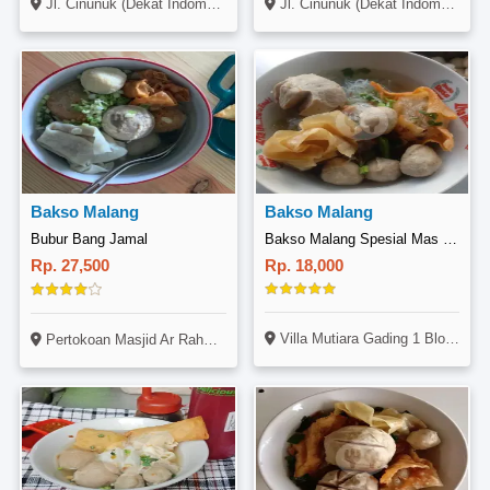
Jl. Cinunuk (Dekat Indomaret Cinunuk), Cileunyi, Bandung
Jl. Cinunuk (Dekat Indomaret Cinunuk), Cileunyi, Bandung
Bakso Malang
Bakso Malang
Bubur Bang Jamal
Bakso Malang Spesial Mas Slamet
Rp. 27,500
Rp. 18,000
Villa Mutiara Gading 1 Blok R1 No 6
Pertokoan Masjid Ar Rahmat. Jalan Raya Kuta No 75.Kuta-bali