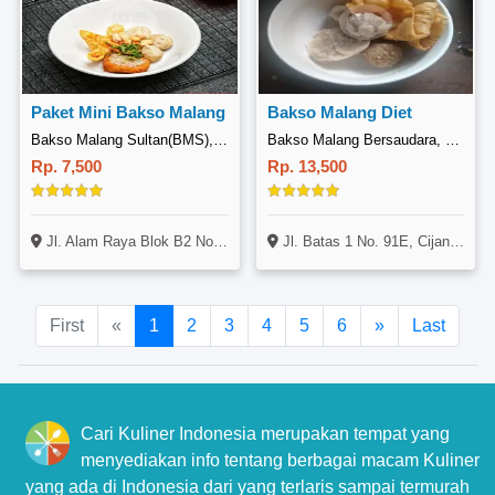
Paket Mini Bakso Malang
Bakso Malang Diet
Bakso Malang Sultan(BMS), Alam Raya
Bakso Malang Bersaudara, Cijantung
Rp. 7,500
Rp. 13,500
Jl. Alam Raya Blok B2 No. 17C, Bojongsoang, Bandung
Jl. Batas 1 No. 91E, Cijantung, Jakarta
First
«
1
2
3
4
5
6
»
Last
Cari Kuliner Indonesia merupakan tempat yang
menyediakan info tentang berbagai macam Kuliner
yang ada di Indonesia dari yang terlaris sampai termurah