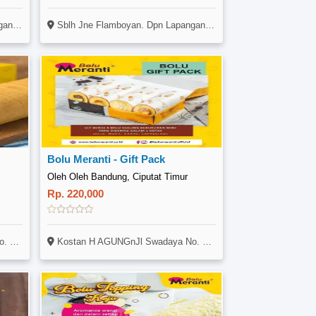
t ..
Sblh Jne Flamboyan. Dpn Lapangan Basket ..
Bolu Meranti - Gift Pack
Oleh Oleh Bandung, Ciputat Timur
Rp. 220,000
 Ranji
Kostan H AGUNGnJl Swadaya No. 8A Rt5 Rw1 N(sebelah CLUSTER CASAJAVA) NRengas NPondok Ranji