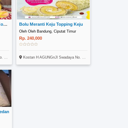
Bolu Meranti Moka Topping Coklat
Bolu Meranti Keju Topping Keju
Oleh Oleh Bandung, Ciputat Timur
Rp. 240,000
 Ranji
Kostan H AGUNGnJl Swadaya No. 8A Rt5 Rw1 N(sebelah CLUSTER CASAJAVA) NRengas NPondok Ranji
Medan