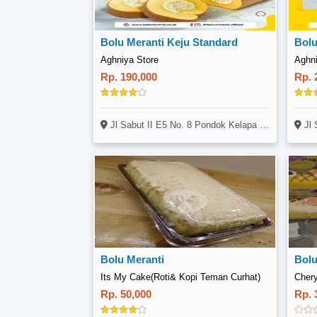
Bolu Meranti Keju Standard
Bolu
Aghniya Store
Aghni
Rp. 190,000
Rp. 
Jl Sabut II E5 No. 8 Pondok Kelapa Duren Sawit Jakarta Timur
Jl Sab
Bolu Meranti
Bolu
Its My Cake(Roti& Kopi Teman Curhat)
Chery
Rp. 50,000
Rp. 