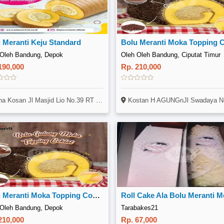
 Meranti Keju Standard
 Oleh Bandung, Depok
Oleh Oleh Bandung, Ciputat Timur
190,000
Rp. 210,000
n Jl Masjid Lio No.39 RT 02 RW 20 Depok Pancoran Mas (Samping Gor) Kamar Kanguru
Kostan H AGUNGnJl Swadaya No. 8A Rt5 Rw1 N(sebelah CLUSTER CASAJAVA) NRengas NPondok
Bolu Meranti Moka Topping Coklat
Roll Cake Ala Bolu Meranti 
 Oleh Bandung, Depok
Tarabakes21
210,000
Rp. 67,000