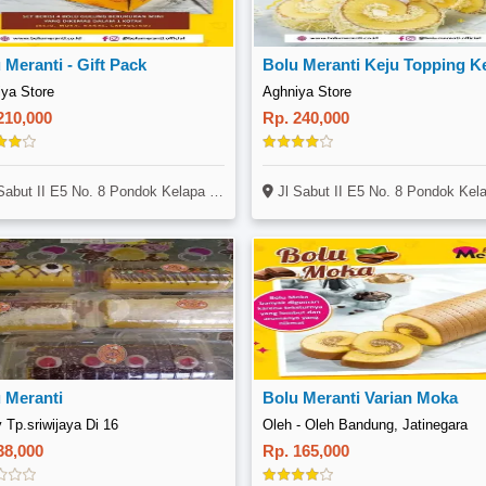
 Meranti - Gift Pack
Bolu Meranti Keju Topping K
ya Store
Aghniya Store
210,000
Rp. 240,000
ut II E5 No. 8 Pondok Kelapa Duren Sawit Jakarta Timur
Jl Sabut II E5 No. 8 Pondok Kelapa Duren Sawit Jakarta
 Meranti
Bolu Meranti Varian Moka
 Tp.sriwijaya Di 16
Oleh - Oleh Bandung, Jatinegara
38,000
Rp. 165,000