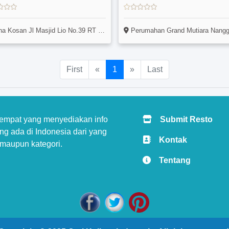
n Jl Masjid Lio No.39 RT 02 RW 20 Depok Pancoran Mas (Samping Gor) Kamar Kanguru
Perumahan Grand Mutiara Nanggerang Blok F 
First
«
1
»
Last
tempat yang menyediakan info
Submit Resto
g ada di Indonesia dari yang
Kontak
 maupun kategori.
Tentang