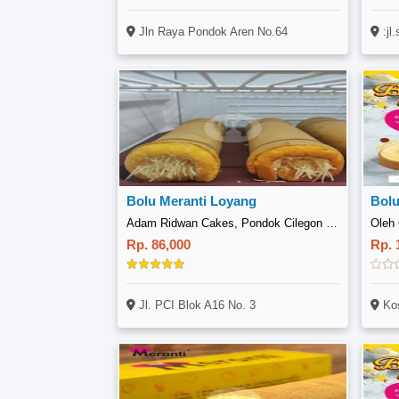
:jl.sul
Jln Raya Pondok Aren No.64
Bolu Meranti Loyang
Bolu
Adam Ridwan Cakes, Pondok Cilegon Indah
Oleh 
Rp. 86,000
Rp. 
Jl. PCI Blok A16 No. 3
Kostan H 