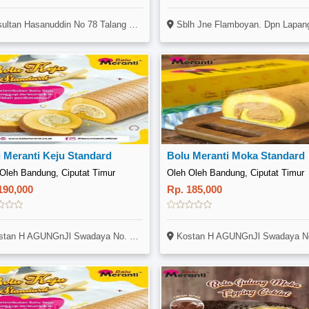
tan Hasanuddin No 78 Talang Bakung, Kecamatan Jambi Selatan, Jambi
Sblh Jne Flamboyan. Dpn Lapangan Baske
 Meranti Keju Standard
Bolu Meranti Moka Standard
Oleh Bandung, Ciputat Timur
Oleh Oleh Bandung, Ciputat Timur
190,000
Rp. 185,000
AGUNGnJl Swadaya No. 8A Rt5 Rw1 N(sebelah CLUSTER CASAJAVA) NRengas NPondok Ranji
Kostan H AGUNGnJl Swadaya No. 8A Rt5 Rw1 N(sebelah CLUSTER CASAJAVA) NRengas NPondok