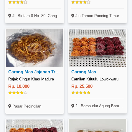
Jl. Bintara 8 No. 89, Gang Nadih 2, RT 04 RW 03, Bekasi Barat, Bekasi (Di Maps Kue Kering NAZRANDOTCOM)
Jln.Taman Pancing Timur No 9D
Carang Mas Jajanan Tradisional
Carang Mas
Rujak Cingur Khas Madura
Camilan Kriuuk, Lowokwaru
Rp. 10,000
Rp. 25,500
Jl. Borobudur Agung Barat IX ( Komplek Royal Borobudur Residence B-15, Lowokwaru, Malang
Pasar Pecindilan