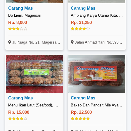
Carang Mas
Carang Mas
Bo Liem, Magersari
Amplang Karya Utama Kita, Ahmad Yani
Rp. 8,000
Rp. 31,250
Jl. Niaga No. 21, Magersari, Mojokerto
Jalan Ahmad Yani No.393395, Karang Jati, Balikpapan
Carang Mas
Carang Mas
Menu Ikan Laut (Seafood), Pohjentrek
Bakso Dan Pangsit Mie Ayam Pantes, Krian
Rp. 15,000
Rp. 22,500