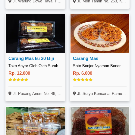
Jl. Moh Yamin No. 253, Krian, Sidoarjo
Jl. Warung Dowo Raya, Pohjentrek, Pasuruan
Carang Mas Isi 20 Biji
Carang Mas
Toko Anyar Oleh-Oleh Surabaya, Gubeng
Soto Banjar Nyaman Banar Kaganangan
Rp. 12,000
Rp. 6,000
Jl. Pucang Anom No. 48, Gubeng, Surabaya
Jl. Surya Kencana, Pamulang Permai 1 Baru, Blok D11, Pamulang