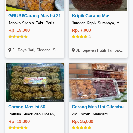
GRUBI/Carang Mas Isi 21
Kripik Carang Mas
Janoko Spesial Tahu Petis Dan Ubi Madu Cilembu, Jati Raya
Juragan Kripik Surabaya, Mulyorejo
Rp. 15,000
Rp. 7,000
Jl. Raya Jati, Sidoarjo, Surabaya
Jl. Kejawan Putih Tambak 7a26
Carang Mas Isi 50
Carang Mas Ubi Cilembu
Ralisha Snack dan Frozen, Bandulan
Zio Frozen, Menganti
Rp. 19,000
Rp. 35,000