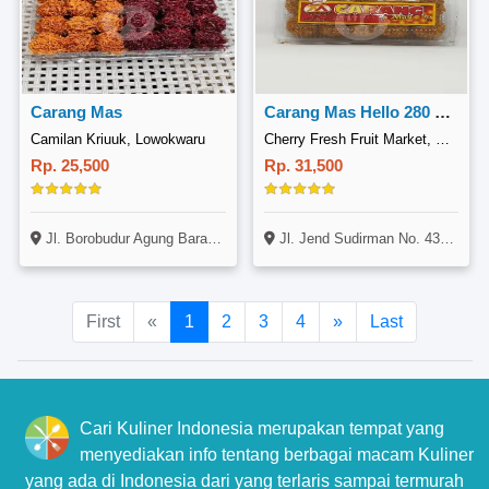
Carang Mas
Carang Mas Hello 280 Gram
Camilan Kriuuk, Lowokwaru
Cherry Fresh Fruit Market, Purwokerto
Rp. 25,500
Rp. 31,500
Jl. Borobudur Agung Barat IX ( Komplek Royal Borobudur Residence B-15, Lowokwaru, Malang
Jl. Jend Sudirman No. 437-439, Purwokerto Selatan, Banyumas
First
«
1
2
3
4
»
Last
Cari Kuliner Indonesia merupakan tempat yang
menyediakan info tentang berbagai macam Kuliner
yang ada di Indonesia dari yang terlaris sampai termurah