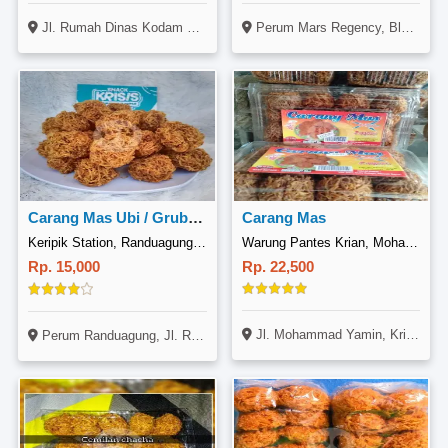
Jl. Rumah Dinas Kodam 5 Brawijaya No. 23, Sukun, Malang
Perum Mars Regency, Blok G No. 9B, Menganti, Gresik
Carang Mas Ubi / Grubi 200 Gr
Carang Mas
Keripik Station, Randuagung Kebomas
Warung Pantes Krian, Mohammad Yamin
Rp. 15,000
Rp. 22,500
Jl. Mohammad Yamin, Krian, Surabaya
Perum Randuagung, Jl. Raya Brantas No. 40, Kebomas, Gresik