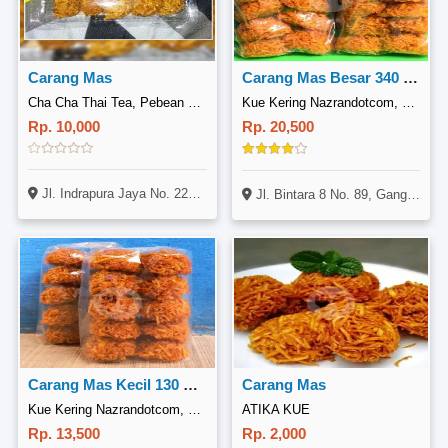
Carang Mas
Carang Mas Besar 340 Gr/Isi 12 Pcs, Manis Original
Cha Cha Thai Tea, Pebean Cantian
Kue Kering Nazrandotcom, Bekasi
Rp. 10,000
Rp. 20,500
Jl. Indrapura Jaya No. 225, Pabean Cantian, Surabaya
Jl. Bintara 8 No. 89, Gang Nadih 2, RT 04 RW 03, Bekasi Barat, Bekasi (Di Maps Kue Kering NAZRANDOTCOM)
Carang Mas Kecil 130 Gr/Isi 10 Pcs, Manis Original
Carang Mas
Kue Kering Nazrandotcom, Bekasi
ATIKA KUE
Rp. 13,500
Rp. 2,000