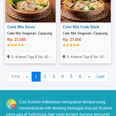
Cwie Mie Sosis
Cwie Mie Crab Stick
Cwie Mie Singosari, Cipayung
Cwie Mie Singosari, Cipayung
Rp. 27,000
Rp. 27,000
Jl. Kramat Tiga.B No. 42-F, Cipayung, Jakarta
Jl. Kramat Tiga.B No. 42-F, Cipayung, Jakarta
First
«
1
2
3
4
5
6
»
Last
Cari Kuliner Indonesia merupakan tempat yang
menyediakan info tentang berbagai macam Kuliner
yang ada di Indonesia dari yang terlaris sampai termurah