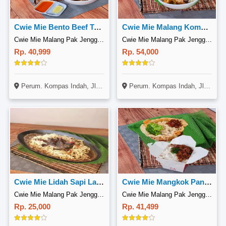
Cwie Mie Bento Beef Teriyaki
Cwie Mie Malang Komplit Bakso Malang
Cwie Mie Malang Pak Jenggot, Tambun Selatan
Cwie Mie Malang Pak Jenggot, Tambun Selatan
Rp. 40,999
Rp. 54,000
Perum. Kompas Indah, Jl. Alamanda Raya B3 No. 8, Tambun Selatan, Bekasi
Perum. Kompas Indah, Jl. Alamanda Raya B3 No. 8, Tambun Selatan, Bekasi
Cwie Mie Lidah Sapi Lada Hitam
Cwie Mie Mangkok Pangsit Chicken Rice Box
Cwie Mie Malang Pak Jenggot, Tambun Selatan
Cwie Mie Malang Pak Jenggot, Tambun Selatan
Rp. 25,000
Rp. 41,499