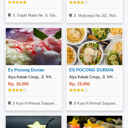
Jl. Gajah Mada No. 9, Glagah, Banyuwangi
Jl. Mulyorejo No.162, Mulyorejo, Surabaya
ES POCONG DURIAN
Es Pocong Durian
Alya Kebab Crispy, Jl. KH. H. Ahmad Saani
Alya Kebab Crispy, Jl. KH. H. Ahmad Saani
Rp. 19,000
Rp. 16,000
Jl Kyai H Ahmad Saayani No.62A Mekar Wangi Kec Tanah Sereal Kota Bogor, Depan Alfamart
Jl Kyai H Ahmad Saayani No.62A Mekar Wangi Kec Tanah Sereal Kota Bogor, Depan Alfamart