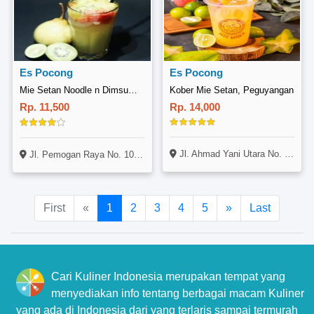
Es Pocong
Es Pocong
Mie Setan Noodle n Dimsum, Pemogan
Kober Mie Setan, Peguyangan
Rp. 11,500
Rp. 14,000
Jl. Ahmad Yani Utara No. 464 Peguyangan Kaja, Kec. Denpasar Utara, Denpasar - Bali
Jl. Pemogan Raya No. 100, Denpasar, Bali
First
«
1
2
3
4
5
»
Last
Cari Kuliner Indonesia merupakan tempat yang
menyediakan info tentang berbagai macam Kuliner
yang ada di Indonesia dari yang terlaris sampai termurah