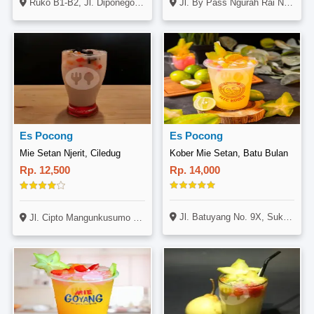
Ruko B1-B2, Jl. Diponegoro No. 18, Lawang, Malang
Jl. By Pass Ngurah Rai No. 18, Jimbaran, Bali
Es Pocong
Es Pocong
Mie Setan Njerit, Ciledug
Kober Mie Setan, Batu Bulan
Rp. 12,500
Rp. 14,000
Jl. Batuyang No. 9X, Sukawati, Bali
Jl. Cipto Mangunkusumo No. 14 Kec. Ciledug