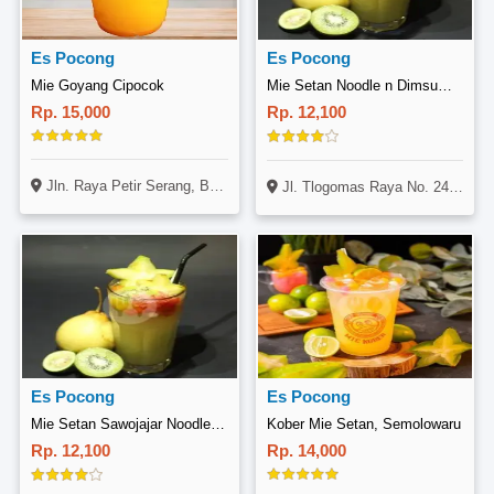
Es Pocong
Es Pocong
Mie Goyang Cipocok
Mie Setan Noodle n Dimsum, Tlogomas
Rp. 15,000
Rp. 12,100
Jln. Raya Petir Serang, Banjarsari Curug Kota Serang Banten
Jl. Tlogomas Raya No. 248, Tlogomas, Lowokwaru, Malang
Es Pocong
Es Pocong
Mie Setan Sawojajar Noodle and Dimsum, Danau Toba
Kober Mie Setan, Semolowaru
Rp. 12,100
Rp. 14,000