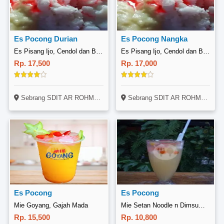
Es Pocong Durian
Es Pocong Nangka
Es Pisang Ijo, Cendol dan Buko Pandan Mami Fia
Es Pisang Ijo, Cendol dan Buko Pandan Mami Fia
Rp. 17,500
Rp. 17,000
Sebrang SDIT AR ROHMANIYAH
Sebrang SDIT AR ROHMANIYAH
Es Pocong
Es Pocong
Mie Goyang, Gajah Mada
Mie Setan Noodle n Dimsum, Mulyorejo
Rp. 15,500
Rp. 10,800