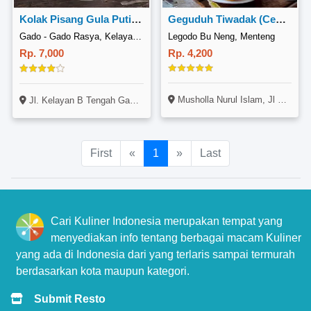
Kolak Pisang Gula Putih / Geguduh Benyalam
Geguduh Tiwadak (Cempedak Goreng)
Gado - Gado Rasya, Kelayan B
Legodo Bu Neng, Menteng
Rp. 7,000
Rp. 4,200
Musholla Nurul Islam, Jl Menteng Jaya Rt 12 Rw 09, Menteng, Jakarta (Kontrakan Pak Haji)
Jl. Kelayan B Tengah Gang. Setia Rahman No. 49, Kelayan Tengah, Banjarmasin Selatan, Banjarmasin
First
«
1
»
Last
Cari Kuliner Indonesia merupakan tempat yang
menyediakan info tentang berbagai macam Kuliner
yang ada di Indonesia dari yang terlaris sampai termurah
berdasarkan kota maupun kategori.
Submit Resto