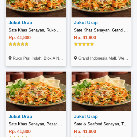
Jukut Urap
Jukut Urap
Sate Khas Senayan, Ruko Puri
Sate Khas Senayan, Grand Indonesia
Rp. 41,800
Rp. 41,800
Ruko Puri Indah, Blok A No. 23-25, Jl. Puri Indah Raya, Puri Indah, Jakarta
Grand Indonesia Mall, West Mall, Lantai 5, Jl. MH Thamrin No. 1, Thamrin, Jakarta
Jukut Urap
Jukut Urap
Sate Khas Senayan, Pasar Minggu
Sate & Seafood Senayan, Tebet
Rp. 41,800
Rp. 41,800