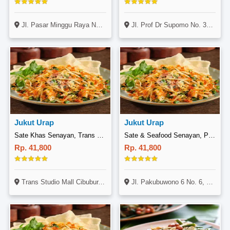
Jl. Pasar Minggu Raya No. 44, Pancoran, Jakarta
Jl. Prof Dr Supomo No. 30, Tebet, Jakarta
Jukut Urap
Jukut Urap
Sate Khas Senayan, Trans Studio Mall Cibubur
Sate & Seafood Senayan, Pakubuwono
Rp. 41,800
Rp. 41,800
Trans Studio Mall Cibubur, Lantai 3 No. 33-35, Jl. Alternatif Cibubur No. 230, Cimanggis, Depok
Jl. Pakubuwono 6 No. 6, Senayan, Jakarta