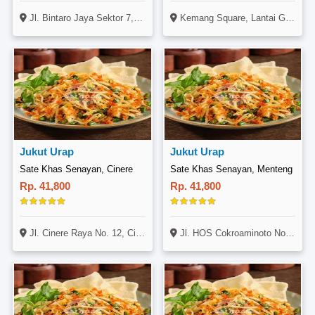
Jl. Bintaro Jaya Sektor 7, Blok FG14 No. 42A, Pondok Aren, Tangerang
Kemang Square, Lantai Ground, Jl. Kemang Raya No. 3A, Kemang, Jakarta
Jukut Urap
Jukut Urap
Sate Khas Senayan, Cinere
Sate Khas Senayan, Menteng
Rp. 41,800
Rp. 41,800
Jl. Cinere Raya No. 12, Cinere, Depok
Jl. HOS Cokroaminoto No. 7678, Menteng, Jakarta