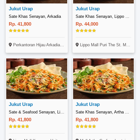
Jukut Urap
Jukut Urap
Sate Khas Senayan, Arkadia
Sate Khas Senayan, Lippo Mall Puri
Rp. 41,800
Rp. 44,000
Perkantoran Hijau Arkadia, UG-02 UG-03, Jl. Letjen TB Simatupang, Kav 88, CIlandak, Jakarta
Lippo Mall Puri The St. Moritz, Lantai 1, Jl. Puri Indah Boulevard Blok U No.1, Puri Indah, Jakarta
Jukut Urap
Jukut Urap
Sate & Seafood Senayan, Lippo Mall Kemang
Sate Khas Senayan, Artha Gading
Rp. 41,800
Rp. 41,800