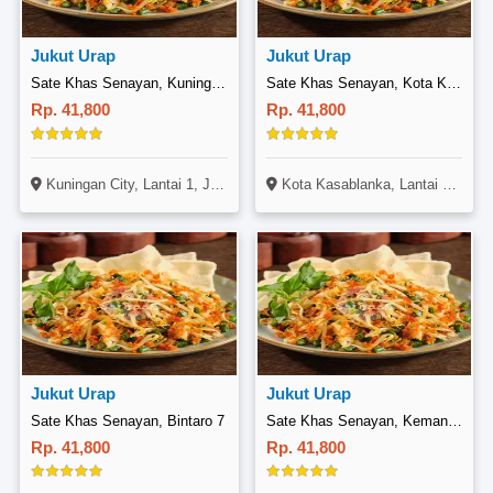
Jukut Urap
Jukut Urap
Sate Khas Senayan, Kuningan City
Sate Khas Senayan, Kota Kasablanka
Rp. 41,800
Rp. 41,800
Kuningan City, Lantai 1, Jl. Prof Dr Satrio, Kuningan, Jakarta
Kota Kasablanka, Lantai Upper Ground, Food Society, Jl. Casablanca Raya, Tebet, Jakarta
Jukut Urap
Jukut Urap
Sate Khas Senayan, Bintaro 7
Sate Khas Senayan, Kemang Square
Rp. 41,800
Rp. 41,800