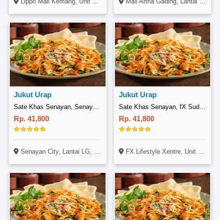
Lippo Mall Kemang, Unit GF-OD-1617, Jl. Pangeran Antasari No. 36, Mampang Prapatan, Kemang, Jakarta Selatan
Mall Artha Gading, Lantai 1, Jl. Boulevard Artha Gading, Kelapa Gading, Jakarta
Jukut Urap
Jukut Urap
Sate Khas Senayan, Senayan City
Sate Khas Senayan, fX Sudirman
Rp. 41,800
Rp. 41,800
Senayan City, Lantai LG, Blok L No. 10B, Jl. Asia Afrika No. 3, Senayan, Jakarta
FX Lifestyle Xentre, Unit F1 22, 22A, 22B, 23, Jl. Jendral Sudirman, Sudirman, Jakarta