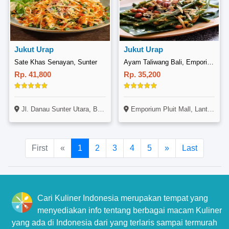
Jukut Urap
Jukut Urap
Sate Khas Senayan, Sunter
Ayam Taliwang Bali, Emporium Pluit
Rp. 41,800
Rp. 35,200
Jl. Danau Sunter Utara, Blok D1 No. 7, Sunter, Jakarta
Emporium Pluit Mall, Lantai 4 No. 25. Jl. Pluit Selatan Raya, Penjaringan, Jakarta
First
«
1
2
3
4
5
»
Last
Cari Kuliner Indonesia merupakan tempat yang
menyediakan info tentang berbagai macam Kuliner
yang ada di Indonesia dari yang terlaris sampai termurah