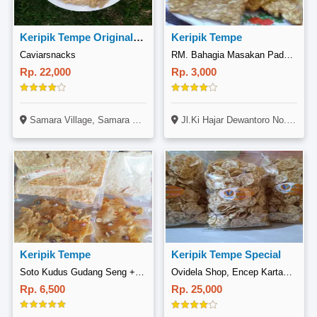
Keripik Tempe Original 200Gr
Keripik Tempe
Caviarsnacks
RM. Bahagia Masakan Padang, Jl.Ki Hajar D Wantoro
Rp. 22,000
Rp. 3,000
Samara Village, Samara 17 No.1
Jl.Ki Hajar Dewantoro No.94 Km 2 Kel.Gondrong Kec.Cipondoh-Tangerang
Keripik Tempe
Keripik Tempe Special
Soto Kudus Gudang Seng +, Kalimalang
Ovidela Shop, Encep Kartawiria
Rp. 6,500
Rp. 25,000