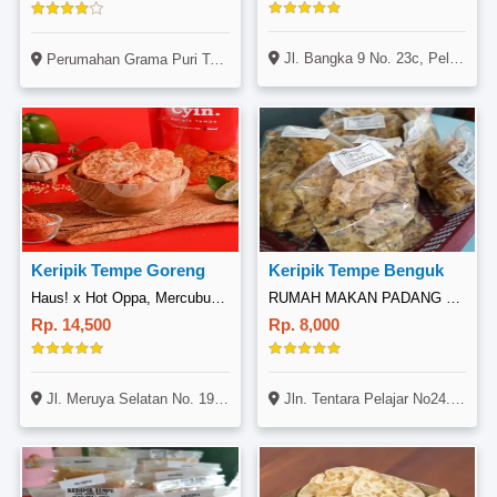
Jl. Bangka 9 No. 23c, Pela Mampang, Mampang Prapatan, Jakarta
Perumahan Grama Puri Tamansari, Blok G4 No 18, Cibitung
Keripik Tempe Goreng
Keripik Tempe Benguk
Haus! x Hot Oppa, Mercubuana
RUMAH MAKAN PADANG DUA SATU
Rp. 14,500
Rp. 8,000
Jl. Meruya Selatan No. 19, Meruya, Jakarta
Jln. Tentara Pelajar No24. Ringinsari, Wonosari, Gunungkidul, YogyakArta.