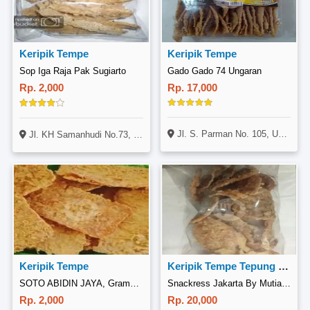
Keripik Tempe
Keripik Tempe
Sop Iga Raja Pak Sugiarto
Gado Gado 74 Ungaran
Rp. 2,000
Rp. 17,000
Jl. S. Parman No. 105, Ungaran Barat, Ungaran
Jl. KH Samanhudi No.73, Laweyan, Surakarta
Keripik Tempe
Keripik Tempe Tepung 250gr
SOTO ABIDIN JAYA, Grama Puri
Snackress Jakarta By Mutiara Rejeki, Bangka 9
Rp. 2,000
Rp. 20,000