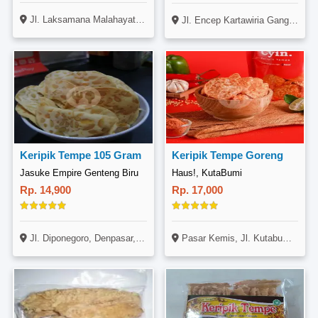
Jl. Laksamana Malahayati No. 3A, Kalimalang, Jakarta Timur
Jl. Encep Kartawiria Gang Alpakah 5, Cihanjuang, Bojonegara
Keripik Tempe 105 Gram
Keripik Tempe Goreng
Jasuke Empire Genteng Biru
Haus!, KutaBumi
Rp. 14,900
Rp. 17,000
Jl. Diponegoro, Denpasar, Bali
Pasar Kemis, Jl. Kutabumi Raya, Periuk, Tangerang