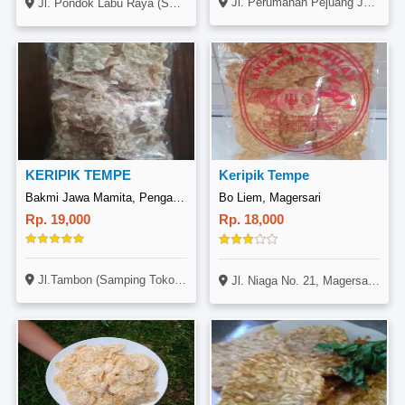
Jl. Perumahan Pejuang Jaya Blok A No. 279, Medan Satria, Bekasi
Jl. Pondok Labu Raya (Sebelah Kampus BSI), Fatmawati, Jakarta
KERIPIK TEMPE
Keripik Tempe
Bakmi Jawa Mamita, Pengasih
Bo Liem, Magersari
Rp. 19,000
Rp. 18,000
Jl.Tambon (Samping Toko Calesta), Pengasih, Yogyakarta
Jl. Niaga No. 21, Magersari, Mojokerto