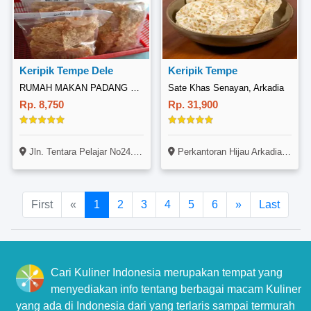
Keripik Tempe Dele
Keripik Tempe
RUMAH MAKAN PADANG DUA SATU
Sate Khas Senayan, Arkadia
Rp. 8,750
Rp. 31,900
Jln. Tentara Pelajar No24. Ringinsari, Wonosari, Gunungkidul, YogyakArta.
Perkantoran Hijau Arkadia, UG-02 UG-03, Jl. Letjen TB Simatupang, Kav 88, CIlandak, Jakarta
First
«
1
2
3
4
5
6
»
Last
Cari Kuliner Indonesia merupakan tempat yang
menyediakan info tentang berbagai macam Kuliner
yang ada di Indonesia dari yang terlaris sampai termurah