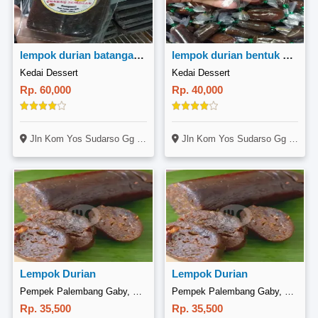
lempok durian batangan 500gram
lempok durian bentuk permen 250gr
Kedai Dessert
Kedai Dessert
Rp. 60,000
Rp. 40,000
Jln Kom Yos Sudarso Gg Tebu Ceria No 39, Mentok Gang Belok Kanan Dikit, Ketemu Masjid Dan Pos Atap Biru(ada Gang Kecil Masuk Aja, Rumah Ke6 Dari Masjid)
Jln Kom Yos Sudarso Gg Tebu Ceria No 39, Mentok Gang Belok Kanan Dikit, Ketemu Masjid Dan Pos Atap Biru(ada Gang Kecil Masuk Aja, Rumah Ke6 Dari Masjid)
Lempok Durian
Lempok Durian
Pempek Palembang Gaby, Medan Satria
Pempek Palembang Gaby, Stasiun Bekasi
Rp. 35,500
Rp. 35,500