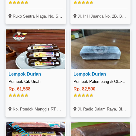
Ruko Sentra Niaga, No. Sn 2 C22, Jl. Boulevard Hijau, Medan Satria, Bekasi
Jl. Ir H Juanda No. 2B, Bekasi Selatan, Bekasi
Lempok Durian
Lempok Durian
Pempek Cik Unah
Pempek Palembang & Otak - Otak 161, Radio Dalam
Rp. 61,568
Rp. 82,500
Kp. Pondok Manggis RT 05 RW 02 Kelurahan Bojongbaru Kecamatan Bojong Gede Kabupaten Bogor 16920
Jl. Radio Dalam Raya, Blok H No. 5C, Pondok Indah, Jakarta