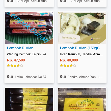
Jl. Tj Api-Api, Kebun Bunga, Sukarami, Kota Palembang
Jl. Tj Api-Api, Kebun Bunga, Sukarami, Kota Palembang
Lempok Durian
Lempok Durian (150gr)
Warung Pempek Calpin, 24
Intan Kerupuk, Jendral Ahmad Yani
Rp. 47,500
Rp. 40,000
Jl. Letkol Iskandar No.572, 24 Ilir, Kec. Bukit Kecil, Kota Palembang, Sumatera Selatan 30134
Jl. Jendral Ahmad Yani, Lorong Bahagia No.2, Seberang Ulu 2, Palembang