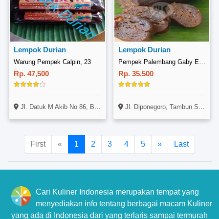
Lempok Durian
Lempok Durian
Warung Pempek Calpin, 23
Pempek Palembang Gaby Express, Tambun
Rp. 47,500
Rp. 35,500
Jl. Diponegoro, Tambun Selatan, Bekasi
Jl. Datuk M Akib No 86, Bukit Kecil, Palembang
First
«
1
2
3
4
5
»
Last
Cari Kuliner Indonesia merupakan tempat yang
menyediakan info tentang berbagai macam Kuliner
yang ada di Indonesia dari yang terlaris sampai termurah