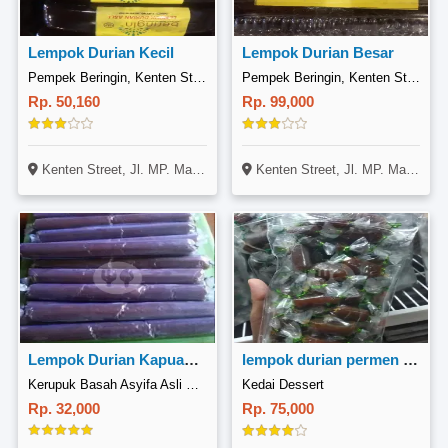
Lempok Durian Kecil
Lempok Durian Besar
Pempek Beringin, Kenten Street
Pempek Beringin, Kenten Street
Rp. 50,160
Rp. 99,000
Kenten Street, Jl. MP. Mangkunegara No. 77, Suka Maju, Ilir Timur 2, Palembang
Kenten Street, Jl. MP. Mangkunegara No. 77, Suka Maju, Ilir Timur 2, Palembang
Lempok Durian Kapuas Hulu 250gram
lempok durian permen 500gr
Kerupuk Basah Asyifa Asli Khas Putussibau, Dr Sutomo
Kedai Dessert
Rp. 32,000
Rp. 75,000