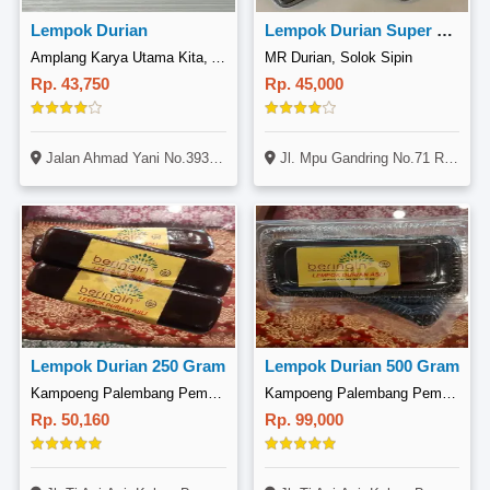
Lempok Durian
Lempok Durian Super Legit
Amplang Karya Utama Kita, Ahmad Yani
MR Durian, Solok Sipin
Rp. 43,750
Rp. 45,000
Jalan Ahmad Yani No.393395, Karang Jati, Balikpapan
Jl. Mpu Gandring No.71 RT.16 (Belakang Rs Arafah Samping Tekwan Kang Asep), Solok Sipin, Danau Sipin, Kota Jambi
Lempok Durian 250 Gram
Lempok Durian 500 Gram
Kampoeng Palembang Pempek Beringin, TAA
Kampoeng Palembang Pempek Beringin, TAA
Rp. 50,160
Rp. 99,000