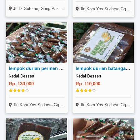
Jl. Dr Sutomo, Gang Pak Abu No. 8, Pontianak Kota, Pontianak
Jln Kom Yos Sudarso Gg Tebu Ceria No 39, Mentok Gang Belok Kanan Dikit, Ketemu Masjid Dan Pos Atap Biru(ada Gang Kecil Masuk Aja, Rumah Ke6 Dari Masjid)
lempok durian permen 1000gr
lempok durian batangan 1000gr
Kedai Dessert
Kedai Dessert
Rp. 130,000
Rp. 110,000
Jln Kom Yos Sudarso Gg Tebu Ceria No 39, Mentok Gang Belok Kanan Dikit, Ketemu Masjid Dan Pos Atap Biru(ada Gang Kecil Masuk Aja, Rumah Ke6 Dari Masjid)
Jln Kom Yos Sudarso Gg Tebu Ceria No 39, Mentok Gang Belok Kanan Dikit, Ketemu Masjid Dan Pos Atap Biru(ada Gang Kecil Masuk Aja, Rumah Ke6 Dari Masjid)