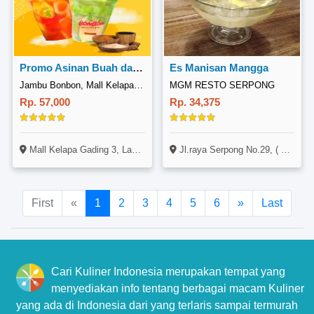
Promo Asinan Buah dan Manisan Jambu
Es Manisan Mangga
Jambu Bonbon, Mall Kelapa Gading 3
MGM RESTO SERPONG
Rp. 57,000
Rp. 34,375
Mall Kelapa Gading 3, Lantai 3, Jl. Boulevard Raya, Kelapa Gading, Jakarta Utara
Jl.raya Serpong No.29, ( Samping Snapy Printing ), Rt.008002, Pondok Jagung, Kec.serpong Utara, Tangerang Selatan
First
«
1
2
3
4
5
6
»
Last
Cari Kuliner Indonesia merupakan tempat yang
menyediakan info tentang berbagai macam Kuliner
yang ada di Indonesia dari yang terlaris sampai termurah