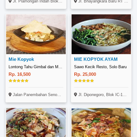
Jl. Plamongan Indah Blok H (Samping Alfamart), Batursari, Mranggen
Jl. Bhayangkara Baru RT 05 RW 02 Genggongan Demak ( Sebelah Kantor BPBD Demak )
Mie Kopyok
MIE KOPYOK AYAM
Lontong Tahu Gimbal dan Mie Kopyok Bu Mimin, Panembahan
Sawo Kecik Resto, Solo Baru
Rp. 16,500
Rp. 25,000
Jalan Panembahan Senopati Ngaliyan, Semarang
Jl. Diponegoro, Blok IC-16, Grogol, Sukoharjo