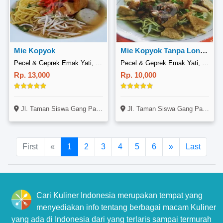
Mie Kopyok
Mie Kopyok Tanpa Lontong
Pecel & Geprek Emak Yati, Taman Siswa
Pecel & Geprek Emak Yati, Taman Siswa
Rp. 13,000
Rp. 10,000
Jl. Taman Siswa Gang Pandawa I, Kel. Sekaran, Kec. Gunung Pati, Semarang
Jl. Taman Siswa Gang Pandawa I, Kel. Sekaran, Kec. Gunung Pati, Semarang
First
«
1
2
3
4
5
6
»
Last
Cari Kuliner Indonesia merupakan tempat yang
menyediakan info tentang berbagai macam Kuliner
yang ada di Indonesia dari yang terlaris sampai termurah