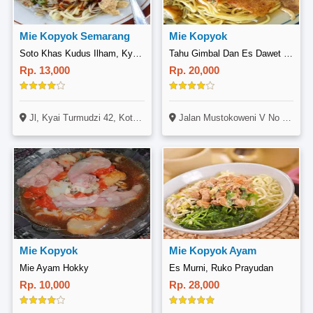
Mie Kopyok Semarang
Mie Kopyok
Soto Khas Kudus Ilham, Kyai Turmudzi
Tahu Gimbal Dan Es Dawet Durian Mbak Brow
Rp. 13,000
Rp. 20,000
Jl, Kyai Turmudzi 42, Kota Demak, Semarang
Jalan Mustokoweni V No 211
Mie Kopyok
Mie Kopyok Ayam
Mie Ayam Hokky
Es Murni, Ruko Prayudan
Rp. 10,000
Rp. 28,000