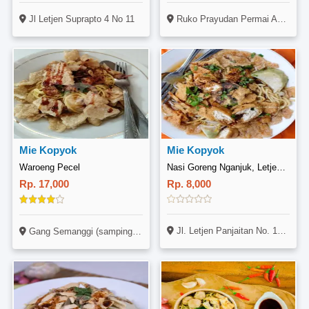
Ruko Prayudan Permai A1A, Jl. Mayjend. Bambang Sugeng, Mertoyudan, Magelang
Jl Letjen Suprapto 4 No 11
Mie Kopyok
Mie Kopyok
Waroeng Pecel
Nasi Goreng Nganjuk, Letjen Panjaitan
Rp. 17,000
Rp. 8,000
Jl. Letjen Panjaitan No. 168, Sumbersari, Jember
Gang Semanggi (samping Kedai Safa), Pedurungan, Semarang