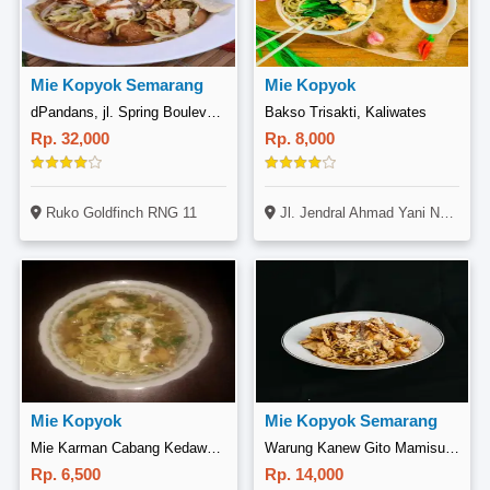
Mie Kopyok Semarang
Mie Kopyok
dPandans, jl. Spring Boulevard,Ruko North Goldfinch RNG 11,kel.Cihuni,Serpong
Bakso Trisakti, Kaliwates
Rp. 32,000
Rp. 8,000
Ruko Goldfinch RNG 11
Jl. Jendral Ahmad Yani No. 83, Kaliwates, Jember
Mie Kopyok
Mie Kopyok Semarang
Mie Karman Cabang Kedawung, Mastrip
Warung Kanew Gito Mamisu, Klojen
Rp. 6,500
Rp. 14,000