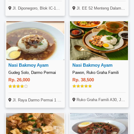
Jl. Diponegoro, Blok IC-16, Grogol, Sukoharjo
Jl. EE 52 Menteng Dalam, Tebet, Jakarta
Nasi Bakmoy Ayam
Nasi Bakmoy Ayam
Gudeg Solo, Darmo Permai
Pawon, Ruko Graha Famili
Rp. 26,000
Rp. 38,500
Ruko Graha Famili A30, Jl. Bukit Darmo Boulevard, Dukuh Pakis, Surabaya
Jl. Raya Darmo Permai 1 No. 73 Sonokwijenan, Sukomanunggal, Surabaya