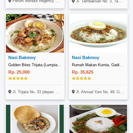
Perum Mendut Regency Blok A No. 19, Banyuwangi Kota, Banyuwangi
Jl. Tambaksari No. 3, Tambaksari, Surabaya
Nasi Bakmoy
Nasi Bakmoy
Golden Bites Trijata (Lumpia Surabaya bu Corry)
Rumah Makan Kurnia, Gadingrejo
Rp. 25,000
Rp. 35,625
Jl. Trijata No. 33 (depan RS Bhayangkara), Denpasar, Bali
Jl. Ahmad Yani No. 49, Gadingrejo, Pasuruan