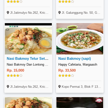
Jl.Jatimulyo No.262, Kricak, Kec.Tegalrejo, Kota Yogyakarta, Daerah Istimewa Yogyakarta 55242, Indonesia
Jl. Galunggung No. 50, Gading Kasri, Klojen, Malang
Nasi Bakmoy Telur Setengah
Nasi Bakmoy (sapi)
Nasi Bakmoy Dan Lontong Opor Inez, Kricak
Happy Cafetaria, Margaasih
Rp. 15,000
Rp. 33,500
Jl.Jatimulyo No.262, Kricak, Kec.Tegalrejo, Kota Yogyakarta, Daerah Istimewa Yogyakarta 55242, Indonesia
Kopo Permai 3, Blok F 13 No. 12, Margaasih, Bandung