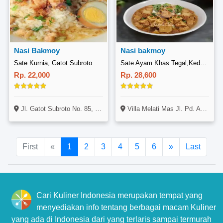
Nasi Bakmoy
Nasi bakmoy
Sate Kurnia, Gatot Subroto
Sate Ayam Khas Tegal,Kedai NyahTee, Villa Melati SR 17/6 Serpong
Rp. 22,000
Rp. 28,600
Jl. Gatot Subroto No. 85, Mangunharjo, Probolinggo
Villa Melati Mas Jl. Pd. Anyelir SR17 No.6, RT 2 RW 1, Serpong Utara, Tangerang Selatan
First
«
1
2
3
4
5
6
»
Last
Cari Kuliner Indonesia merupakan tempat yang
menyediakan info tentang berbagai macam Kuliner
yang ada di Indonesia dari yang terlaris sampai termurah