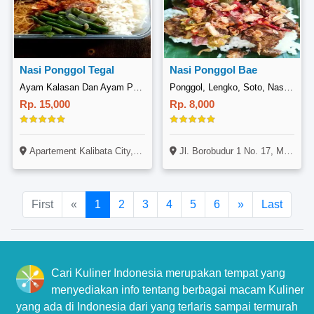
Nasi Ponggol Tegal
Nasi Ponggol Bae
Ayam Kalasan Dan Ayam Penyet Sambal Dadak, Kalibata
Ponggol, Lengko, Soto, Nasi Liwet Bu Iwan, Mejasem Barat, Kramat Tegal
Rp. 15,000
Rp. 8,000
Apartement Kalibata City, Tower Ebony AT08, Kalibata, Jakarta
Jl. Borobudur 1 No. 17, Mejasem, Griya Mejasem Baru 3, Tegal
First
«
1
2
3
4
5
6
»
Last
Cari Kuliner Indonesia merupakan tempat yang
menyediakan info tentang berbagai macam Kuliner
yang ada di Indonesia dari yang terlaris sampai termurah