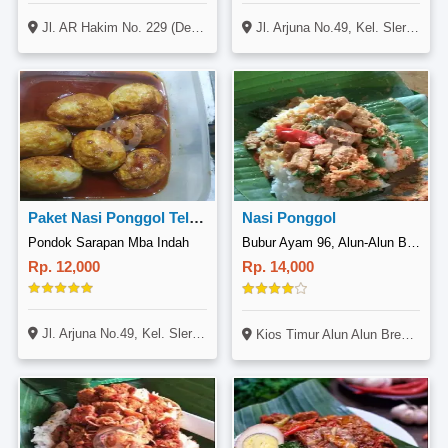
Jl. AR Hakim No. 229 (Depan Ruko AR Hakim), Tegal Timur, Tegal
Jl. Arjuna No.49, Kel. Slerok, Kec. Tegal Timur
Paket Nasi Ponggol Telor Rendang
Nasi Ponggol
Pondok Sarapan Mba Indah
Bubur Ayam 96, Alun-Alun Brebes
Rp. 12,000
Rp. 14,000
Jl. Arjuna No.49, Kel. Slerok, Kec. Tegal Timur
Kios Timur Alun Alun Brebes, Jl. Slamet, Kauman, Brebes