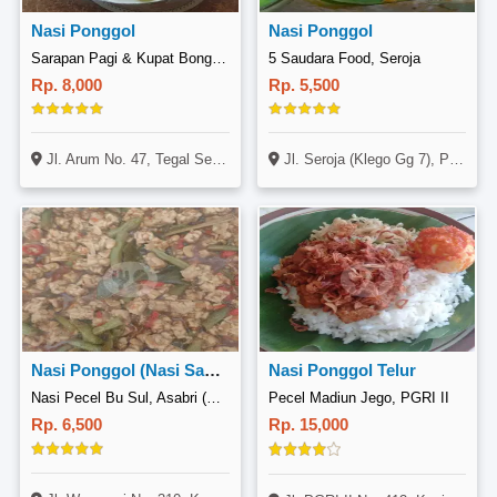
Nasi Ponggol
Nasi Ponggol
Sarapan Pagi & Kupat Bongkok Mba UMI, Arum Indah
5 Saudara Food, Seroja
Rp. 8,000
Rp. 5,500
Jl. Arum No. 47, Tegal Selatan, Tegal
Jl. Seroja (Klego Gg 7), Pekalongan Timur, Pekalongan
Nasi Ponggol (Nasi Sayur Tempe)
Nasi Ponggol Telur
Nasi Pecel Bu Sul, Asabri (Cabang Trunolantaran)
Pecel Madiun Jego, PGRI II
Rp. 6,500
Rp. 15,000