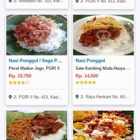
Jl. Wonoasri No. 310, Kartoharjo, Madiun
Jl. PGRI II No. 413, Kasihan, Yogyakarta
Nasi Ponggol / Sega Ponggol
Nasi Ponggol
Pecel Madiun Jego, PGRI II
Sate Kambing Muda Abuya (Cabang Condet), Pondok Melati
Rp. 10,750
Rp. 14,500
Jl. Raya Hankam No. 60-30, Pondok Melati, Bekasi
Jl. PGRI II No. 413, Kasihan, Yogyakarta