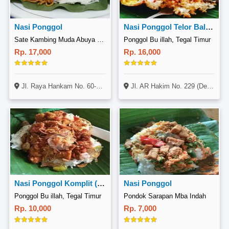
Nasi Ponggol
Nasi Ponggol Telor Balado
Sate Kambing Muda Abuya (Cabang Condet), Pondok Melati
Ponggol Bu illah, Tegal Timur
Rp. 17,000
Rp. 16,000
Jl. Raya Hankam No. 60-30, Pondok Melati, Bekasi
Jl. AR Hakim No. 229 (Depan Ruko AR Hakim), Tegal Timur, Tegal
Nasi Ponggol Komplit (sambal Goreng, Mie)
Nasi Ponggol
Ponggol Bu illah, Tegal Timur
Pondok Sarapan Mba Indah
Rp. 10,000
Rp. 7,000