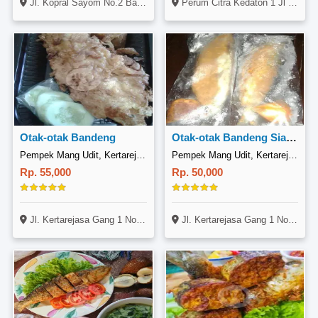
Jl. Kopral Sayom No.2 Bareng Lor, Klaten Utara, Klaten 57438
Perum Citra Kedaton 1 Jl Sukun No. 11, Depok, Yogyakarta
Otak-otak Bandeng
Otak-otak Bandeng Siap Goreng
Pempek Mang Udit, Kertarejasa
Pempek Mang Udit, Kertarejasa
Rp. 55,000
Rp. 50,000
Jl. Kertarejasa Gang 1 No. 44 (Samping SMP Negeri 1 Singosari), Candirenggo, Malang
Jl. Kertarejasa Gang 1 No. 44 (Samping SMP Negeri 1 Singosari), Candirenggo, Malang