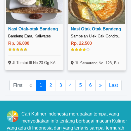
Nasi Otak-otak Bandeng
Nasi Otak Otak Bandeng
Bandeng Ema, Kaliwates
Sambelan Ulek Cak Gondrong, Bubutan
Rp. 36,000
Rp. 22,500
Jl Teratai Ill No.23 Gg KA Timur (Depan Samsat Teratai) Lingkungan Condro Kaliwates Jember Jawa Timur
Jl. Semarang No. 128, Bubutan, Surabaya
First
«
1
2
3
4
5
6
»
Last
Cari Kuliner Indonesia merupakan tempat yang
menyediakan info tentang berbagai macam Kuliner
yang ada di Indonesia dari yang terlaris sampai termurah