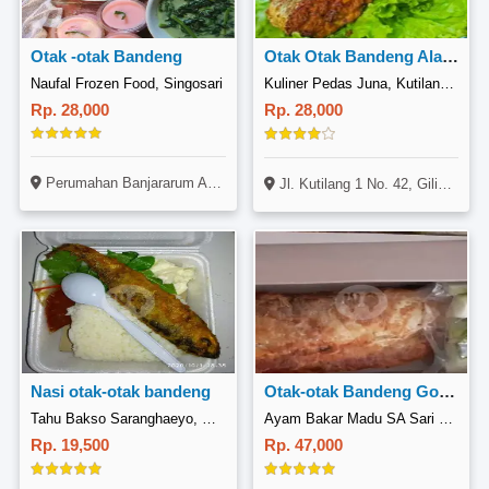
Otak -otak Bandeng
Otak Otak Bandeng Ala Semarang nasi
Naufal Frozen Food, Singosari
Kuliner Pedas Juna, Kutilang 1
Rp. 28,000
Rp. 28,000
Perumahan Banjararum Asri Estate, Blok BD No. 15 Jl. Korea Utara, Singosari, Malang
Jl. Kutilang 1 No. 42, Gilingan, Banjarsari, Surakarta
Nasi otak-otak bandeng
Otak-otak Bandeng Goreng
Tahu Bakso Saranghaeyo, Kemanggisan
Ayam Bakar Madu SA Sari Rasa, GKB Kebomas Gresik
Rp. 19,500
Rp. 47,000