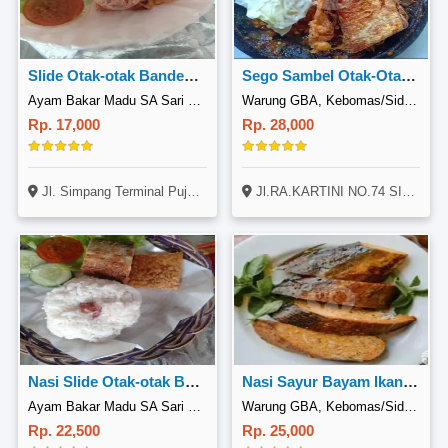
Slide Otak-otak Bandeng Goreng
Sego Sambel Otak-Otak Bandeng
Ayam Bakar Madu SA Sari Rasa, GKB Kebomas Gresik
Warung GBA, Kebomas/Sidomoro
Rp. 17,000
Rp. 28,000
Jl. Simpang Terminal Pujasera TPG 2, Kel. Randuagung, Kec. Kebomas, GKB. Kab. Gresik
Jl.RA.KARTINI NO.74 SIDOMORO GRESIK
Nasi Slide Otak-otak Bandeng Goreng
Nasi Sayur Bayam Ikan Otak-otak Bandeng
Ayam Bakar Madu SA Sari Rasa, GKB Kebomas Gresik
Warung GBA, Kebomas/Sidomoro
Rp. 22,500
Rp. 25,000