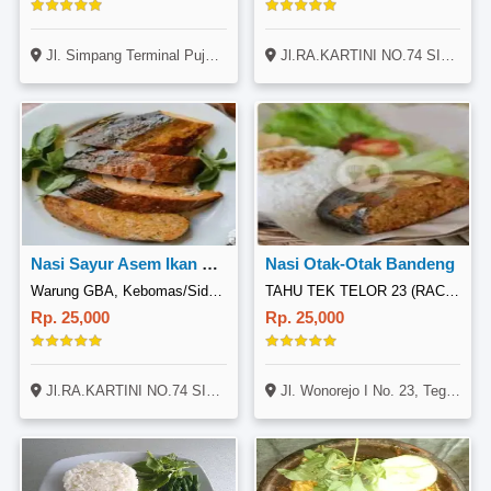
Jl. Simpang Terminal Pujasera TPG 2, Kel. Randuagung, Kec. Kebomas, GKB. Kab. Gresik
Jl.RA.KARTINI NO.74 SIDOMORO GRESIK
Nasi Sayur Asem Ikan Otak-otak Bandeng
Nasi Otak-Otak Bandeng
Warung GBA, Kebomas/Sidomoro
TAHU TEK TELOR 23 (RACIK BUNDA), Wonorejo Tegalsari
Rp. 25,000
Rp. 25,000
Jl.RA.KARTINI NO.74 SIDOMORO GRESIK
Jl. Wonorejo I No. 23, Tegalsari, Surabaya