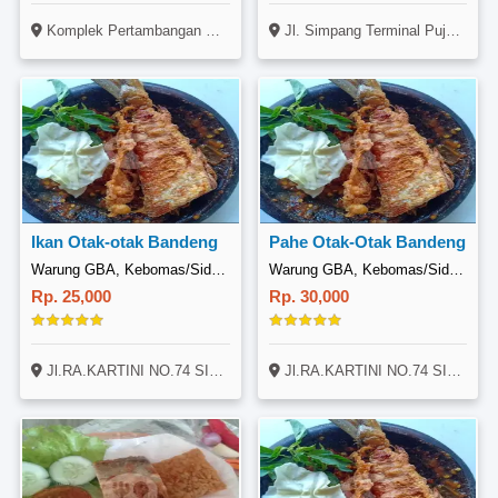
Komplek Pertambangan Batusari, Jl. Kemanggisan Raya No. 25, Kemanggisan, Jakarta. Sebelah Warung Bp H.sholeh.
Jl. Simpang Terminal Pujasera TPG 2, Kel. Randuagung, Kec. Kebomas, GKB. Kab. Gresik
Ikan Otak-otak Bandeng
Pahe Otak-Otak Bandeng
Warung GBA, Kebomas/Sidomoro
Warung GBA, Kebomas/Sidomoro
Rp. 25,000
Rp. 30,000
Jl.RA.KARTINI NO.74 SIDOMORO GRESIK
Jl.RA.KARTINI NO.74 SIDOMORO GRESIK