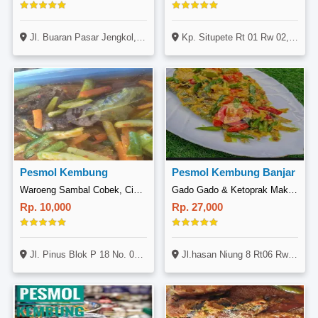
Jl. Buaran Pasar Jengkol, Babakan, Setu, Tangerang
Kp. Situpete Rt 01 Rw 02, Kel. Sukadamai, Kec. Tanah Sareal
Pesmol Kembung
Pesmol Kembung Banjar
Waroeng Sambal Cobek, Cibitung
Gado Gado & Ketoprak Mak Yayah, Tanah Baru Beji
Rp. 10,000
Rp. 27,000
Jl. Pinus Blok P 18 No. 07, Cibitung, Bekasi
Jl.hasan Niung 8 Rt06 Rw02 ( Di Dalam Pemancingan Bang Nur Kholis) Kel Tanah Baru Kec.baji Depok