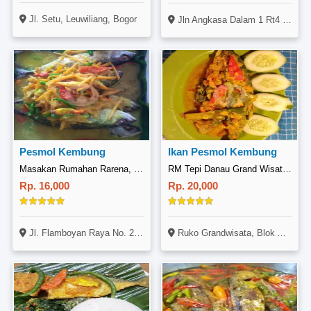
Jl. Setu, Leuwiliang, Bogor
Jln Angkasa Dalam 1 Rt4 Rw2 No 27 Gunung Sahari Selatan Kemayoran Jakarta Pusat
Pesmol Kembung
Ikan Pesmol Kembung
Masakan Rumahan Rarena, Flamboyan Raya
RM Tepi Danau Grand Wisata, Tambun Selatan
Rp. 16,000
Rp. 20,000
Jl. Flamboyan Raya No. 25, Tambun Selatan, Bekasi
Ruko Grandwisata, Blok AA 12 No. 55-56, Jl. Celebration Boulevard, Tambun Selatan, Bekasi