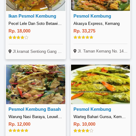
Ikan Pesmol Kembung
Pesmol Kembung
Pecel Lele Dan Soto Betawi Mpo Enin, Kramat Sentiong
Akasya Express, Kemang
Rp. 18,000
Rp. 33,275
Jl. Taman Kemang No. 14B, Kemang, Jakarta
Jl.kramat Sentiong Gang 2 No.G 62 RT004 RW005, Senen, Jakarta Pusat
Pesmol Kembung Basah
Pesmol Kembung
Warung Nasi Baraya, Leuwiliang
Warteg Bahari Gunsa, Kemayoran
Rp. 12,000
Rp. 10,000