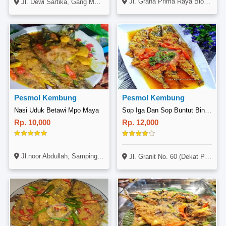
Jl. Graha Prima Raya Blok FA No. 18A, Tambun Selatan, Bekasi
Jl. Dewi Sartika, Gang Madali No. 6, Kramat Jati, Jakarta
Pesmol Kembung
Pesmol Kembung
Nasi Uduk Betawi Mpo Maya
Sop Iga Dan Sop Buntut Bintaro
Rp. 10,000
Rp. 12,000
Jl.noor Abdullah, Samping Warteg Sulung
Jl. Granit No. 60 (Dekat Pecel Dan Rawon Gembredeek), Pondok Karya, Pondok Aren, Kota Tangerang Selatan