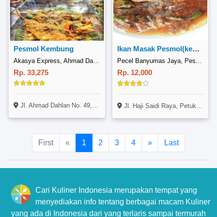
Pesmol Kembung
Ikan Masak Pesmol(kembung / Bandeng)
Akasya Express, Ahmad Dahlan
Pecel Banyumas Jaya, Pesanggrahan
Rp. 33,275
Rp. 12,000
Jl. Ahmad Dahlan No. 49, Pondok Indah, Jakarta
Jl. Haji Saidi Raya, Petukangan Selatan, Pesanggrahan, Jakarta
First
«
1
2
3
4
»
Last
Cari Kuliner Indonesia merupakan tempat yang
menyediakan info tentang berbagai macam Kuliner
yang ada di Indonesia dari yang terlaris sampai termurah