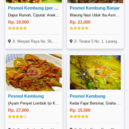
Pesmol Kembung (per ekor)
Pesmol Kembung Banjar
Dapur Rumah, Ciputat: Aneka Nasi Bakar, Sate, Pepes, Sayur, Ikan & Ayam Goreng
Warung Nasi Uduk Ibu Asmah, Larangan
Rp. 19,000
Rp. 21,000
Jl. Merpati Raya No. 56, Ciputat, Tangerang
Jl. Teratai 5 No. 1, Larangan Indah, Larangan, Tangerang
Pesmol Kembung
Pesmol Kembung
(Ayam Penyet Lombok Ijo Kawulan), Dewi Sartika
Kedai Fajar Bersinar, Graha Prima Raya
Rp. 27,000
Rp. 15,000