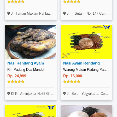
Jl. Taman Makam Pahlawan Kalibata, (pelataran Parkir Pojok), Kalibata, Jakarta
Jl. Ir Sutami No. 147 Campang Raya, Tanjung Karang Timur, Bandar Lampung
Nasi Rendang Ayam
Nasi Ayam Rendang
Rm Padang Doa Mandeh
Warung Makan Padang Palang Kareta, Ceper
Rp. 24,999
Rp. 16,000
Kl Kh Aminjakfar No88 Gladak Anyar Pamekasan
Jl. Solo - Yogyakarta, Ceper, Klaten