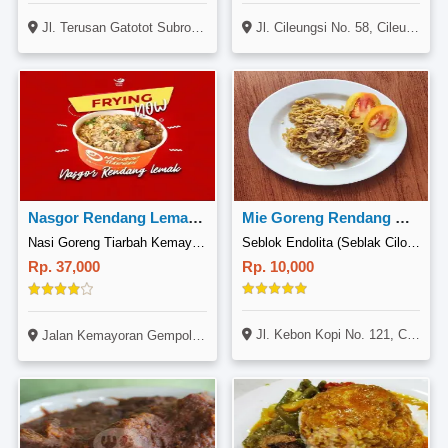
Jl. Cileungsi No. 58, Cileungsi, Bogor
Jl. Terusan Gatotot Subroto No. 473, Kiaracondong, Bandung
Nasgor Rendang Lemak Pedas Sedang
Mie Goreng Rendang Original
Nasi Goreng Tiarbah Kemayora
Seblok Endolita (Seblak Cilok), Kebon Kopi
Rp. 37,000
Rp. 10,000
Jl. Kebon Kopi No. 121, Cimahi, Bandung
Jalan Kemayoran Gempol RT 02 RW 08 No 19