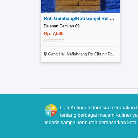
Roti Gambang/Roti Ganjel Rel Khas Semarang
Delapan Cemilan 89
Rp. 7,500
Gang Haji Nafiahgang Rs Cikunir Rt06 Rw03 No.19 (rumahnya Ferry)
Cari Kuliner Indonesia merupakan 
tentang berbagai macam Kuliner yan
terlaris sampai termurah berdasarkan kota