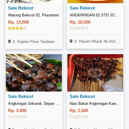
Sate Bekicot
Sate Bekicot
Warung Bekicot 02, Pesantren
ANGKRINGAN 02 STD JOMBANG, Jombang/Candimulyo
Rp. 13,000
Rp. 18,500
Jl. Hayam Wuruk No.814 Kelurahan, Candimulyo, Kec. Jombang, Kabupaten, Jombang
Jl. Kapten Piere Tendean No. 13, Tosaren, Pesantren, Kediri
Sate Bekicot
Sate Bekicot
Angkringan Srikandi, Depan Hotel Lotus Garden
Nasi Bakar Angkringan Kawulo Alit, Mojoroto
Rp. 3,000
Rp. 2,500