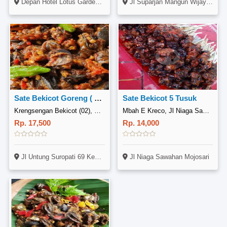
Depan Hotel Lotus Garden Mojoroto Kota Kediri
Jl Suparjan Mangun Wijaya No 36 Mojoroto Kota Kediri
Sate Bekicot Goreng ( 02 )
Sate Bekicot 5 Tusuk
Krengsengan Bekicot (02), Dandangan Kota Kediri
Mbah E Kreco, Jl Niaga Sawahan Mojosari
Rp. 17,500
Rp. 14,000
Jl Untung Suropati 69 Kediri, Balowerti Kota Kediri
Jl Niaga Sawahan Mojosari