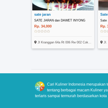
sate jaran
Sate
SATE JARAN dan DAWET INYONG
Sate 
Rp. 34,000
Rp. 
Jl Kranggan 64a Rt 006 Rw 002 Cokrodiningratan Jetis Yogyakarta 55233
Jl.
Cari Kuliner Indonesia merupakan 
tentang berbagai macam Kuliner yan
terlaris sampai termurah berdasarkan kota