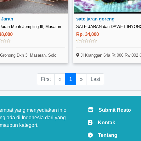
 Jaran
sate jaran goreng
Jaran Mbah Jempling lll, Masaran
SATE JARAN dan DAWET INYON
38,000
Rp. 34,000
 Gronong Dkh 3, Masaran, Solo
Jl Kranggan 64a Rt 006 Rw 002 Cokrodiningratan Jetis Yogyakarta
First
«
1
»
Last
tempat yang menyediakan info
Submit Resto
g ada di Indonesia dari yang
Kontak
 maupun kategori.
Tentang